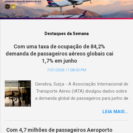
Destaques da Semana
Com uma taxa de ocupação de 84,2%
demanda de passageiros aéreos globais cai
1,7% em junho
7/31/2026 11:08:00 PM
Genebra, Suíça - A Associação Internacional de
Transporte Aéreo (IATA) divulgou dados sobre
a demanda global de passageiros para junho de
2026. (© Freepik) A demanda total, medida em
LEIA MAIS...
passageiros-quilômetro pagos (RPK), caiu 1,7%
em comparação com junho de 2025. Excluindo
o Oriente Médio, a demanda diminuiu 0,6%. A
Com 4,7 milhões de passageiros Aeroporto