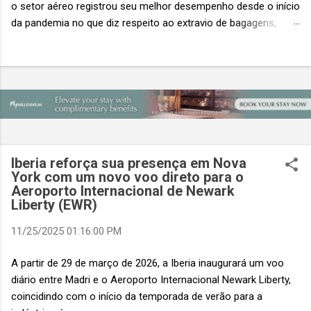
o setor aéreo registrou seu melhor desempenho desde o início
da pandemia no que diz respeito ao extravio de bagagens,
mesmo com o aumento no número de passageiros. As taxas
caíram 23%, um sinal de que os esforços pela transformação
digital estão dando resultados, de acordo com o relatório
“Baggage IT Insights” de 2026 da SITA, a 20ª edição anual
desse importante estudo de referência à indústria. (© SITA)
Porém, a questão mais importante não é apenas a melhoria. É
a lacuna que ainda persiste. O extravio de bagagens ainda
custa ao setor US$ 6,3 bilhões anualmente. Cada mala
Iberia reforça sua presença em Nova
extraviada acarreta um custo médio de US$ 260. Com um
York com um novo voo direto para o
Aeroporto Internacional de Newark
lucro líquido médio de apenas US$ 8 por passageiro, uma mala
Liberty (EWR)
extraviada anula o lucro de mais de 30 assentos vendidos, e
cinco anulam o lucro de um voo inteiro. O núme...
11/25/2025 01:16:00 PM
A partir de 29 de março de 2026, a Iberia inaugurará um voo
diário entre Madri e o Aeroporto Internacional Newark Liberty,
coincidindo com o início da temporada de verão para a