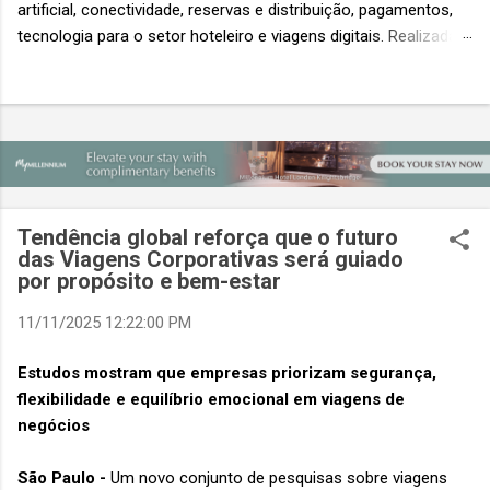
artificial, conectividade, reservas e distribuição, pagamentos,
tecnologia para o setor hoteleiro e viagens digitais. Realizada
em conjunto com a ITB Asia e a MICE Show Asia, a Travel
Tech Asia faz parte do principal evento do setor de viagens da
Ásia. Com um único Passe de Acesso Total, os visitantes
podem acessar os três eventos simultâneos A Travel Tech
Asia 2026 retorna de 21 a 23 de outubro de 2026 no Sands
Expo & Convention Centre (Nível 1), em Singapura, reunindo
fornecedores de tecnologia, empresas de viagens e
Tendência global reforça que o futuro
compradores para explorar as inovações que moldam o futuro
das Viagens Corporativas será guiado
das viagens. O evento também contará com a presença de
por propósito e bem-estar
importantes nomes do setor e debates sobre as principais
11/11/2025 12:22:00 PM
tendências que impulsionam a próxima geração da tecnologia
de viagens, desde inteligência artificial e transformação...
Estudos mostram que empresas priorizam segurança,
flexibilidade e equilíbrio emocional em viagens de
negócios
São Paulo -
Um novo conjunto de pesquisas sobre viagens