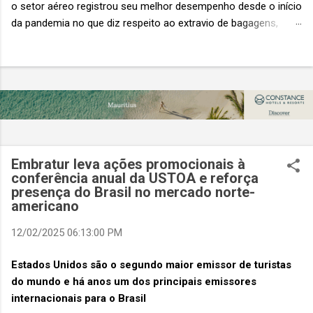
o setor aéreo registrou seu melhor desempenho desde o início
da pandemia no que diz respeito ao extravio de bagagens,
mesmo com o aumento no número de passageiros. As taxas
caíram 23%, um sinal de que os esforços pela transformação
digital estão dando resultados, de acordo com o relatório
“Baggage IT Insights” de 2026 da SITA, a 20ª edição anual
desse importante estudo de referência à indústria. (© SITA)
Porém, a questão mais importante não é apenas a melhoria. É
a lacuna que ainda persiste. O extravio de bagagens ainda
custa ao setor US$ 6,3 bilhões anualmente. Cada mala
Embratur leva ações promocionais à
extraviada acarreta um custo médio de US$ 260. Com um
conferência anual da USTOA e reforça
presença do Brasil no mercado norte-
lucro líquido médio de apenas US$ 8 por passageiro, uma mala
americano
extraviada anula o lucro de mais de 30 assentos vendidos, e
cinco anulam o lucro de um voo inteiro. O núme...
12/02/2025 06:13:00 PM
Estados Unidos são o segundo maior emissor de turistas
do mundo e há anos um dos principais emissores
internacionais para o Brasil