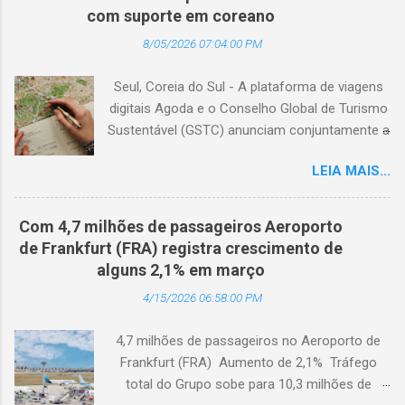
com suporte em coreano
8/05/2026 07:04:00 PM
Seul, Coreia do Sul - A plataforma de viagens
digitais Agoda e o Conselho Global de Turismo
Sustentável (GSTC) anunciam conjuntamente a
expansão da Academia de Turismo Sustentável
LEIA MAIS...
para a Coreia do Sul, com suporte completo
em coreano. (Arquivo © BlogTurS) Este marco
surge no momento em que a Academia celebra
Com 4,7 milhões de passageiros Aeroporto
seu primeiro aniversário e ultrapassa a marca
de Frankfurt (FRA) registra crescimento de
de 3.000 usuários cadastrados, dando
alguns 2,1% em março
continuidade à sua missão de apoiar
4/15/2026 06:58:00 PM
profissionais da hotelaria em toda a região,
capacitando-os com conhecimento prático
4,7 milhões de passageiros no Aeroporto de
sobre turismo mais sustentável, com base no
Frankfurt (FRA) Aumento de 2,1% Tráfego
Padrão Hoteleiro GSTC. Desde o seu
total do Grupo sobe para 10,3 milhões de
lançamento, há um ano, a Academia de