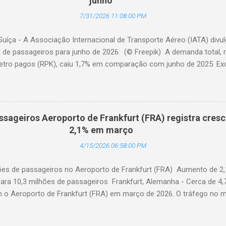
junho
7/31/2026 11:08:00 PM
Suíça - A Associação Internacional de Transporte Aéreo (IATA) div
l de passageiros para junho de 2026. (© Freepik) A demanda total,
etro pagos (RPK), caiu 1,7% em comparação com junho de 2025. Excl
diminuiu 0,6%. A capacidade total, medida em assentos-quilômetro 
elação ao ano anterior. A taxa de ocupação foi de 84,2% (-0,4 pon
o de 2025). A demanda internacional caiu 0,9% em comparação com 
édio, a demanda cresceu 1,1%. A capacidade diminuiu 0,6% em relaçã
ssageiros Aeroporto de Frankfurt (FRA) registra cres
upação foi de 84,2% (-0,2 ponto percentual em comparação com ju
2,1% em março
a contraiu 3,0% em comparação com junho de 2025. A capacidade d
4/15/2026 06:58:00 PM
 anterior. O fator de ocupação foi de 84,0% (-0,5 ponto percentual 
hões de passageiros no Aeroporto de Frankfurt (FRA) Aumento de 2
ara 10,3 milhões de passageiros Frankfurt, Alemanha - Cerca de 4,
am o Aeroporto de Frankfurt (FRA) em março de 2026. O tráfego no 
o anual de 2,1%, apesar dos impactos extraordinários resultantes de 
 geopolítica. Cerca de 100 mil passageiros no FRA foram afetados 