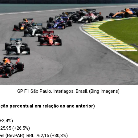
GP F1 São Paulo, Interlagos, Brasil. (Bing Imagens)
ção percentual em relação ao ano anterior)
+3,4%)
025,95 (+26,5%)
vel (RevPAR): BRL 762,15 (+30,8%)