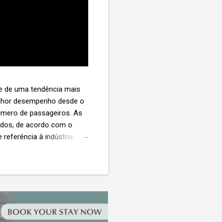
te de uma tendência mais
melhor desempenho desde o
úmero de passageiros. As
tados, de acordo com o
 referência à indústria. (©
te. O extravio de bagagens
édio de US$ 260. Com um
s de 30 assentos vendidos,