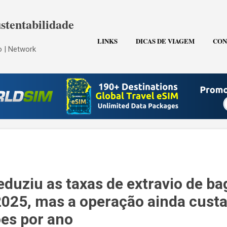
Pular para o conteúdo principal
stentabilidade
LINKS
DICAS DE VIAGEM
CON
 | Network
eduziu as taxas de extravio de b
25, mas a operação ainda custa
ões por ano