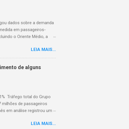
ulgou dados sobre a demanda
 medida em passageiros-
uindo o Oriente Médio, a
disponíveis (ASK), diminuiu
LEIA MAIS...
to percentual em comparação
junho de 2025. Excluindo o
o ao ano anterior, e o fator
cimento de alguns
nho de 2025). A demanda
iminuiu 2,4% em relação ao
em comparação com j...
,1% Tráfego total do Grupo
7 milhões de passageiros
mês em análise registrou um
dois dias de greve e da atual
LEIA MAIS...
pelas greves da Lufthansa que