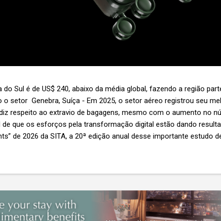
 do Sul é de US$ 240, abaixo da média global, fazendo a região par
 o setor Genebra, Suíça - Em 2025, o setor aéreo registrou seu 
 diz respeito ao extravio de bagagens, mesmo com o aumento no n
l de que os esforços pela transformação digital estão dando resul
ghts” de 2026 da SITA, a 20ª edição anual desse importante estudo de
s importante não é apenas a melhoria. É a lacuna que ainda persis
6,3 bilhões anualmente. Cada mala extraviada acarreta um custo m
nas US$ 8 por passageiro, uma mala extraviada anula o lucro de mai
um voo inteiro. O núme...