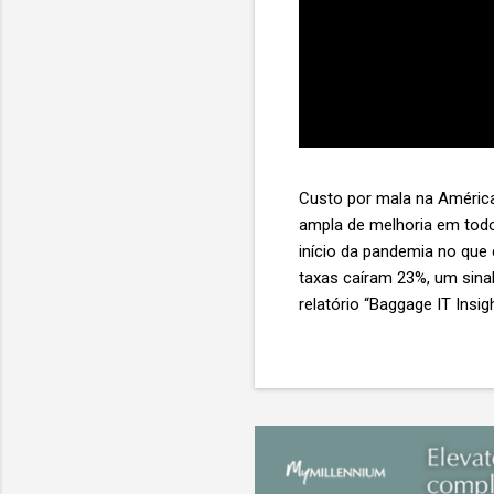
Custo por mala na América
ampla de melhoria em todo
início da pandemia no que
taxas caíram 23%, um sina
relatório “Baggage IT Insi
SITA) Porém, a questão mai
ainda custa ao setor US$ 
lucro líquido médio de ape
e cinco anulam o lucro de 