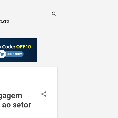
TATO
agagem
 ao setor