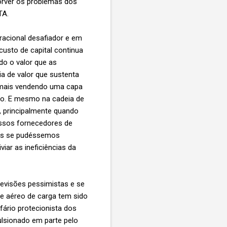
orver os problemas dos
ATA.
acional desafiador e em
custo de capital continua
do o valor que as
a de valor que sustenta
r mais vendendo uma capa
ro. E mesmo na cadeia de
, principalmente quando
ssos fornecedores de
ias se pudéssemos
iviar as ineficiências da
revisões pessimistas e se
e aéreo de carga tem sido
fário protecionista dos
ulsionado em parte pelo