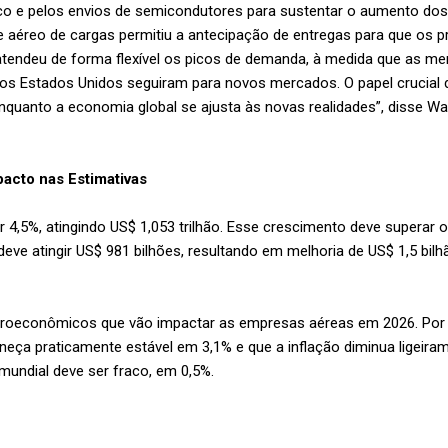
co e pelos envios de semicondutores para sustentar o aumento dos
e aéreo de cargas permitiu a antecipação de entregas para que os
atendeu de forma flexível os picos de demanda, à medida que as mer
s Estados Unidos seguiram para novos mercados. O papel crucial d
quanto a economia global se ajusta às novas realidades”, disse Wa
pacto nas Estimativas
er 4,5%, atingindo US$ 1,053 trilhão. Esse crescimento deve supera
eve atingir US$ 981 bilhões, resultando em melhoria de US$ 1,5 bilhão
croeconômicos que vão impactar as empresas aéreas em 2026. Por 
eça praticamente estável em 3,1% e que a inflação diminua ligeiram
undial deve ser fraco, em 0,5%.