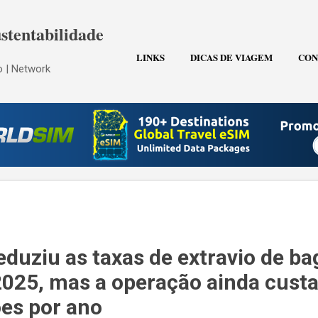
Pular para o conteúdo principal
stentabilidade
LINKS
DICAS DE VIAGEM
CON
 | Network
eduziu as taxas de extravio de b
25, mas a operação ainda custa
ões por ano