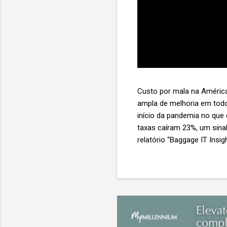
Custo por mala na América
ampla de melhoria em todo
início da pandemia no que
taxas caíram 23%, um sina
relatório “Baggage IT Insi
SITA) Porém, a questão mai
ainda custa ao setor US$ 
lucro líquido médio de ape
e cinco anulam o lucro de 