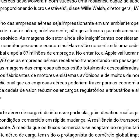
s aéreas desenvolveram com sucesso uma resiliência capaz de abs
roporcionando lucros estáveis”, disse Willie Walsh, diretor geral, I
ho das empresas aéreas seja impressionante em um ambiente oper
de o setor aéreo, coletivamente, não gerar lucros que cubram seu 
solvido. As margens do setor ainda são insignificantes consideran
conectar pessoas e economias. Elas estão no centro de uma cadei
al e apoia 87 milhões de empregos. No entanto, a Apple vai lucra
7,90 que as empresas aéreas receberão transportando um passagei
, as margens das empresas aéreas estão totalmente desequilibradas
s fabricantes de motores e sistemas aviônicos e de muitos de no
 adicional que as empresas aéreas poderiam trazer para as econom
 da cadeia de valor, reduzir os encargos regulatórios e tributários e al
h.
e aéreo de carga é de interesse particular, pois desafiou muitas p
ondições comerciais em rápida mudança. A resiliência do transport
ante. À medida que os fluxos comerciais se adaptam ao regime tari
rte aéreo de carga tem sido o protagonista do comércio global, imp