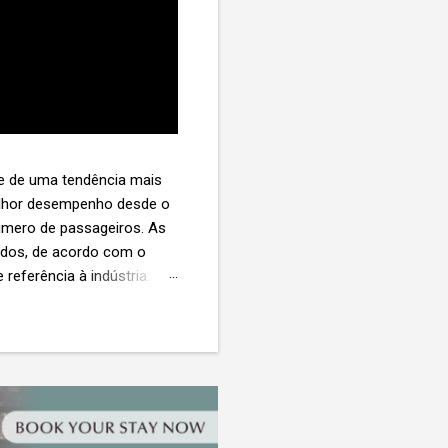
te de uma tendência mais
melhor desempenho desde o
úmero de passageiros. As
tados, de acordo com o
 referência à indústria. (©
te. O extravio de bagagens
édio de US$ 260. Com um
s de 30 assentos vendidos,