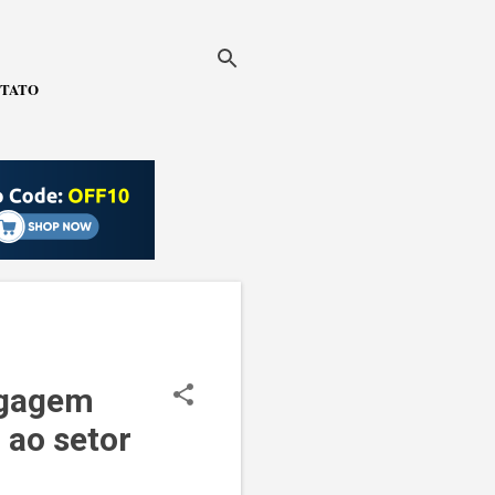
TATO
agagem
 ao setor