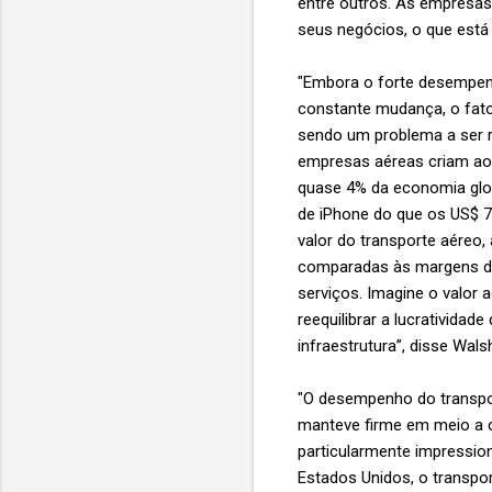
entre outros. As empresa
seus negócios, o que está p
"Embora o forte desempen
constante mudança, o fato 
sendo um problema a ser re
empresas aéreas criam ao 
quase 4% da economia glob
de iPhone do que os US$ 
valor do transporte aéreo
comparadas às margens do
serviços. Imagine o valor
reequilibrar a lucratividade
infraestrutura”, disse Wals
"O desempenho do transport
manteve firme em meio a c
particularmente impression
Estados Unidos, o transpo