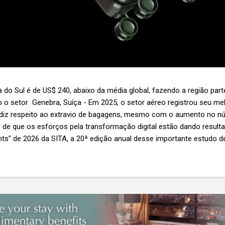
 do Sul é de US$ 240, abaixo da média global, fazendo a região par
 o setor Genebra, Suíça - Em 2025, o setor aéreo registrou seu 
 diz respeito ao extravio de bagagens, mesmo com o aumento no n
l de que os esforços pela transformação digital estão dando resul
ghts” de 2026 da SITA, a 20ª edição anual desse importante estudo de
s importante não é apenas a melhoria. É a lacuna que ainda persis
6,3 bilhões anualmente. Cada mala extraviada acarreta um custo m
nas US$ 8 por passageiro, uma mala extraviada anula o lucro de mai
um voo inteiro. O núme...