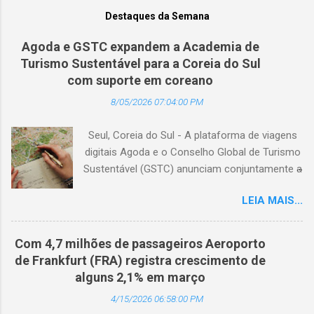
Destaques da Semana
Agoda e GSTC expandem a Academia de
Turismo Sustentável para a Coreia do Sul
com suporte em coreano
8/05/2026 07:04:00 PM
Seul, Coreia do Sul - A plataforma de viagens
digitais Agoda e o Conselho Global de Turismo
Sustentável (GSTC) anunciam conjuntamente a
expansão da Academia de Turismo Sustentável
LEIA MAIS...
para a Coreia do Sul, com suporte completo
em coreano. (Arquivo © BlogTurS) Este marco
surge no momento em que a Academia celebra
Com 4,7 milhões de passageiros Aeroporto
seu primeiro aniversário e ultrapassa a marca
de Frankfurt (FRA) registra crescimento de
de 3.000 usuários cadastrados, dando
alguns 2,1% em março
continuidade à sua missão de apoiar
4/15/2026 06:58:00 PM
profissionais da hotelaria em toda a região,