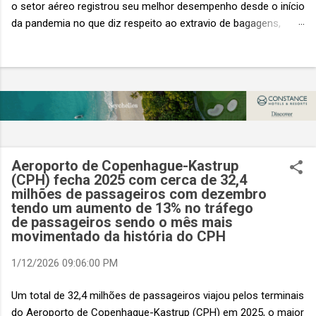
o setor aéreo registrou seu melhor desempenho desde o início
da pandemia no que diz respeito ao extravio de bagagens,
mesmo com o aumento no número de passageiros. As taxas
caíram 23%, um sinal de que os esforços pela transformação
digital estão dando resultados, de acordo com o relatório
“Baggage IT Insights” de 2026 da SITA, a 20ª edição anual
desse importante estudo de referência à indústria. (© SITA)
Porém, a questão mais importante não é apenas a melhoria. É
a lacuna que ainda persiste. O extravio de bagagens ainda
custa ao setor US$ 6,3 bilhões anualmente. Cada mala
Aeroporto de Copenhague-Kastrup
extraviada acarreta um custo médio de US$ 260. Com um
(CPH) fecha 2025 com cerca de 32,4
milhões de passageiros com dezembro
lucro líquido médio de apenas US$ 8 por passageiro, uma mala
tendo um aumento de 13% no tráfego
extraviada anula o lucro de mais de 30 assentos vendidos, e
de passageiros sendo o mês mais
cinco anulam o lucro de um voo inteiro. O núme...
movimentado da história do CPH
1/12/2026 09:06:00 PM
Um total de 32,4 milhões de passageiros viajou pelos terminais
do Aeroporto de Copenhague-Kastrup (CPH) em 2025, o maior