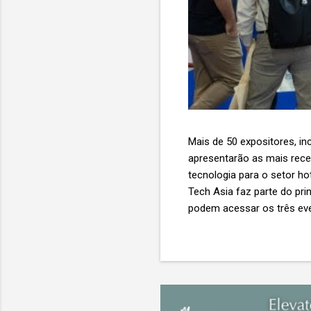
Mais de 50 expositores, inc
apresentarão as mais recent
tecnologia para o setor ho
Tech Asia faz parte do pri
podem acessar os três eve
Expo & Convention Centre (
compradores para explora
de importantes nomes do s
tecnologia de viagens, desde