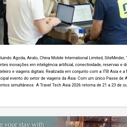
luindo Agoda, Airalo, China Mobile International Limited, SiteMinder,
es inovações em inteligência artificial, conectividade, reservas e d
teleiro e viagens digitais. Realizada em conjunto com a ITB Asia e a
ncipal evento do setor de viagens da Ásia. Com um único Passe de A
ntos simultâneos A Travel Tech Asia 2026 retorna de 21 a 23 de o
Nível 1), em Singapura, reunindo fornecedores de tecnologia, empr
r as inovações que moldam o futuro das viagens. O evento também
etor e debates sobre as principais tendências que impulsionam a 
 inteligência artificial e transformação...