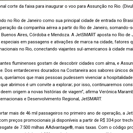
onal corte da faixa para inaugurar o voo para Assunção no Rio. (Div
o no Rio de Janeiro como sua principal cidade de entrada no Brasi
eração da companhia aérea a partir do Rio de Janeiro, somando-se 
o, Buenos Aires, Córdoba e Mendoza. A JetSMART aposta no Rio de
 especiais em passagens e ativações de marca na cidade, fatores q
rnacionais no Rio, conectando viajantes sul-americanos à cidade mais
jantes fluminenses gostam de descobrir cidades com alma, e Assu
e. Dos entardeceres dourados na Costaneira aos sabores únicos d
s, queríamos que mais pessoas pudessem vivenciar a hospitalidade 
que abrimos é um convite a explorar; por isso, continuaremos con
 deem origem a novas histórias de viagem”, afirma Verónica Maramb
ernacionais e Desenvolvimento Regional, JetSMART.
rtar mais de 46 mil passageiros no primeiro ano de operação, a J
com preços promocionais já disponíveis a partir de R$ 334 por trec
 resgate de 7.500 milhas AAdvantage®, mais taxas. Com o código p