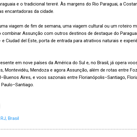
araguaia e o tradicional tereré. Às margens do Rio Paraguai, a Cost
stas encantadoras da cidade.
 uma viagem de fim de semana, uma viagem cultural ou um roteiro 
ndo combinar Assunção com outros destinos de destaque do Paragu
- e Ciudad del Este, porta de entrada para atrativos naturais e expe
sente em nove países da América do Sul e, no Brasil, já opera voos 
es, Montevidéu, Mendoza e agora Assunção, além de rotas entre Fo
–Buenos Aires, e voos sazonais entre Florianópolis–Santiago, Flori
 Paulo–Santiago.
RJ, Brasil