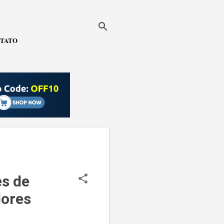
TATO
es de
ores