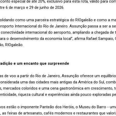
to especial de até 20%, exclusivo para esta rota, válido para com
ntre 6 de março e 29 de junho de 2026.
lidando como uma parceira estratégica do RIOgaleão e como a m
eroporto Internacional do Rio de Janeiro. Assunção passa a ser a s
a conectividade internacional do aeroporto, ampliando a chegada de t
para o desenvolvimento da economia local”, afirma Rafael Sampaio, 
ão, RIOgaleão.
 tradição e um encanto que surpreende
 de voo a partir do Rio de Janeiro, Assunção oferece um equilíbrio 
. Considerada uma das cidades mais antigas da América do Sul, co
veis, mercados coloridos e uma cena gastronômica em crescimento, 
ticidade, riqueza cultural e experiências ainda pouco exploradas pel
tivos estão o imponente Panteão dos Heróis, o Museu do Barro - uma 
-, as feiras de artesanato, cafés modernos e restaurantes que valo