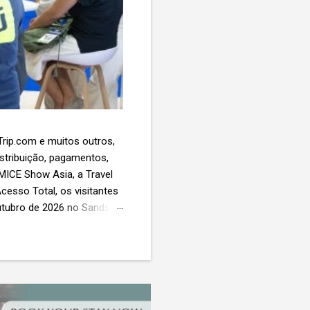
 Trip.com e muitos outros,
istribuição, pagamentos,
 MICE Show Asia, a Travel
cesso Total, os visitantes
utubro de 2026 no Sands
esas de viagens e
 contará com a presença
próxima geração da