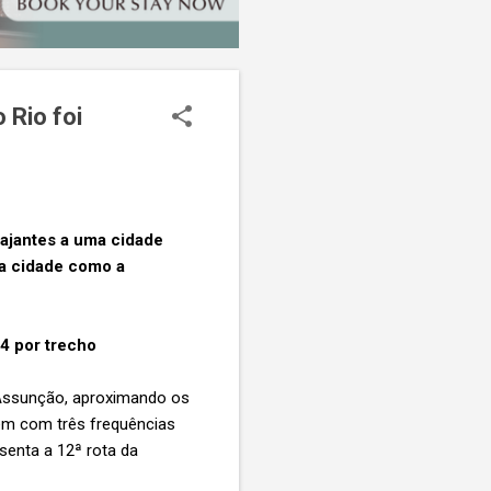
 Rio foi
iajantes a uma cidade
o a cidade como a
34 por trecho
 Assunção, aproximando os
tem com três frequências
senta a 12ª rota da