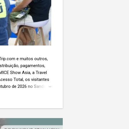
 Trip.com e muitos outros,
istribuição, pagamentos,
 MICE Show Asia, a Travel
cesso Total, os visitantes
utubro de 2026 no Sands
esas de viagens e
 contará com a presença
próxima geração da