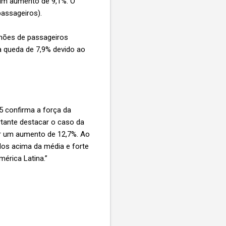
 um aumento de 9,1%. O
passageiros).
lhões de passageiros
 queda de 7,9% devido ao
5 confirma a força da
rtante destacar o caso da
rar um aumento de 12,7%. Ao
os acima da média e forte
mérica Latina.”