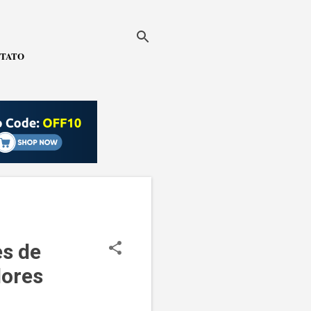
TATO
es de
ores