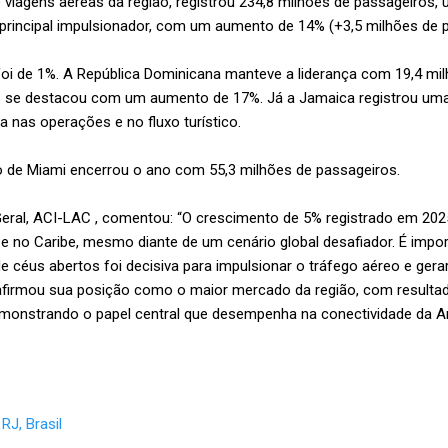
 viagens aéreas da região, registrou 234,8 milhões de passageiros,
o principal impulsionador, com um aumento de 14% (+3,5 milhões de 
foi de 1%. A República Dominicana manteve a liderança com 19,4 mi
o se destacou com um aumento de 17%. Já a Jamaica registrou uma
 nas operações e no fluxo turístico.
o de Miami encerrou o ano com 55,3 milhões de passageiros.
 Geral, ACI-LAC , comentou: “O crescimento de 5% registrado em 202
 e no Caribe, mesmo diante de um cenário global desafiador. É impo
 de céus abertos foi decisiva para impulsionar o tráfego aéreo e ge
firmou sua posição como o maior mercado da região, com resultad
emonstrando o papel central que desempenha na conectividade da A
RJ, Brasil