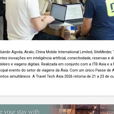
luindo Agoda, Airalo, China Mobile International Limited, SiteMinder,
es inovações em inteligência artificial, conectividade, reservas e d
teleiro e viagens digitais. Realizada em conjunto com a ITB Asia e a
ncipal evento do setor de viagens da Ásia. Com um único Passe de A
ntos simultâneos A Travel Tech Asia 2026 retorna de 21 a 23 de o
Nível 1), em Singapura, reunindo fornecedores de tecnologia, empr
r as inovações que moldam o futuro das viagens. O evento também
etor e debates sobre as principais tendências que impulsionam a 
 inteligência artificial e transformação...