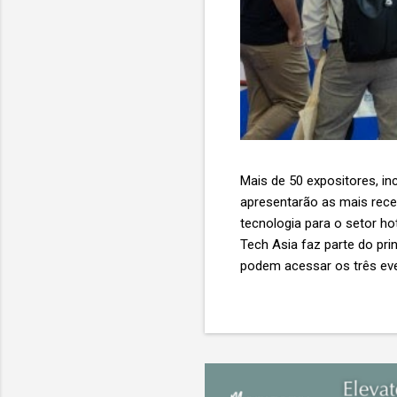
Mais de 50 expositores, inc
apresentarão as mais recent
tecnologia para o setor ho
Tech Asia faz parte do pri
podem acessar os três eve
Expo & Convention Centre (
compradores para explora
de importantes nomes do s
tecnologia de viagens, desde