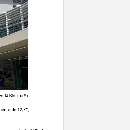
vo © BlogTurS)
mento de 12,7%,