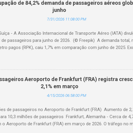
pação de 84,2% demanda de passageiros aéreos globa
junho
7/31/2026 11:08:00 PM
Suíça - A Associação Internacional de Transporte Aéreo (IATA) div
l de passageiros para junho de 2026. (© Freepik) A demanda total,
etro pagos (RPK), caiu 1,7% em comparação com junho de 2025. Excl
diminuiu 0,6%. A capacidade total, medida em assentos-quilômetro 
elação ao ano anterior. A taxa de ocupação foi de 84,2% (-0,4 pon
o de 2025). A demanda internacional caiu 0,9% em comparação com 
édio, a demanda cresceu 1,1%. A capacidade diminuiu 0,6% em relaçã
ssageiros Aeroporto de Frankfurt (FRA) registra cres
upação foi de 84,2% (-0,2 ponto percentual em comparação com ju
2,1% em março
a contraiu 3,0% em comparação com junho de 2025. A capacidade d
4/15/2026 06:58:00 PM
 anterior. O fator de ocupação foi de 84,0% (-0,5 ponto percentual 
hões de passageiros no Aeroporto de Frankfurt (FRA) Aumento de 2
ara 10,3 milhões de passageiros Frankfurt, Alemanha - Cerca de 4,
am o Aeroporto de Frankfurt (FRA) em março de 2026. O tráfego no 
o anual de 2,1%, apesar dos impactos extraordinários resultantes de 