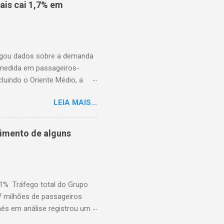
is cai 1,7% em
ulgou dados sobre a demanda
 medida em passageiros-
uindo o Oriente Médio, a
disponíveis (ASK), diminuiu
LEIA MAIS...
to percentual em comparação
junho de 2025. Excluindo o
o ao ano anterior, e o fator
cimento de alguns
nho de 2025). A demanda
iminuiu 2,4% em relação ao
em comparação com j...
,1% Tráfego total do Grupo
7 milhões de passageiros
mês em análise registrou um
dois dias de greve e da atual