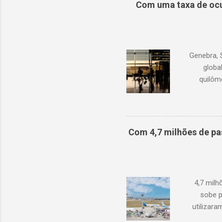
Com uma taxa de ocu
Genebra, 
globa
quilôm
demanda 
1,3% em r
com junh
Oriente M
Com 4,7 milhões de pa
de oc
doméstic
ano
4,7 mil
sobe p
utilizar
cresciment