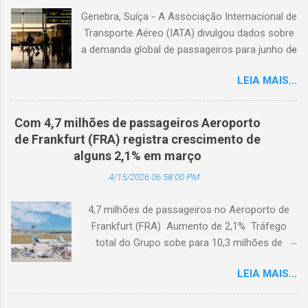
Genebra, Suíça - A Associação Internacional de
Transporte Aéreo (IATA) divulgou dados sobre
a demanda global de passageiros para junho de
2026. (© Freepik) A demanda total, medida em
LEIA MAIS...
passageiros-quilômetro pagos (RPK), caiu 1,7%
em comparação com junho de 2025. Excluindo
o Oriente Médio, a demanda diminuiu 0,6%. A
Com 4,7 milhões de passageiros Aeroporto
capacidade total, medida em assentos-
de Frankfurt (FRA) registra crescimento de
quilômetro disponíveis (ASK), diminuiu 1,3% em
alguns 2,1% em março
relação ao ano anterior. A taxa de ocupação foi
4/15/2026 06:58:00 PM
de 84,2% (-0,4 ponto percentual em
comparação com junho de 2025). A demanda
4,7 milhões de passageiros no Aeroporto de
internacional caiu 0,9% em comparação com
Frankfurt (FRA) Aumento de 2,1% Tráfego
junho de 2025. Excluindo o Oriente Médio, a
total do Grupo sobe para 10,3 milhões de
demanda cresceu 1,1%. A capacidade diminuiu
passageiros Frankfurt, Alemanha - Cerca de
0,6% em relação ao ano anterior, e o fator de
LEIA MAIS...
4,7 milhões de passageiros utilizaram o
ocupação foi de 84,2% (-0,2 ponto percentual
Aeroporto de Frankfurt (FRA) em março de
em comparação com junho de 2025). A