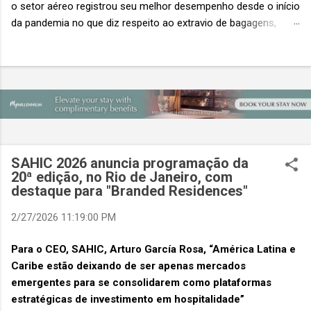
o setor aéreo registrou seu melhor desempenho desde o início
da pandemia no que diz respeito ao extravio de bagagens,
mesmo com o aumento no número de passageiros. As taxas
caíram 23%, um sinal de que os esforços pela transformação
digital estão dando resultados, de acordo com o relatório
“Baggage IT Insights” de 2026 da SITA, a 20ª edição anual
desse importante estudo de referência à indústria. (© SITA)
Porém, a questão mais importante não é apenas a melhoria. É
a lacuna que ainda persiste. O extravio de bagagens ainda
custa ao setor US$ 6,3 bilhões anualmente. Cada mala
SAHIC 2026 anuncia programação da
extraviada acarreta um custo médio de US$ 260. Com um
20ª edição, no Rio de Janeiro, com
destaque para "Branded Residences"
lucro líquido médio de apenas US$ 8 por passageiro, uma mala
extraviada anula o lucro de mais de 30 assentos vendidos, e
2/27/2026 11:19:00 PM
cinco anulam o lucro de um voo inteiro. O núme...
Para o CEO, SAHIC, Arturo García Rosa, “América Latina e
Caribe estão deixando de ser apenas mercados
emergentes para se consolidarem como plataformas
estratégicas de investimento em hospitalidade”