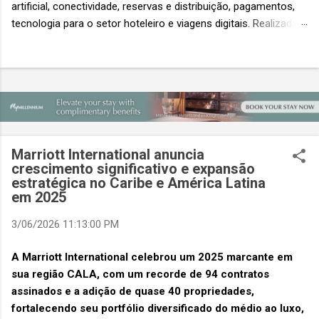
artificial, conectividade, reservas e distribuição, pagamentos,
tecnologia para o setor hoteleiro e viagens digitais. Realizada
em conjunto com a ITB Asia e a MICE Show Asia, a Travel
Tech Asia faz parte do principal evento do setor de viagens da
Ásia. Com um único Passe de Acesso Total, os visitantes
podem acessar os três eventos simultâneos A Travel Tech
Asia 2026 retorna de 21 a 23 de outubro de 2026 no Sands
Expo & Convention Centre (Nível 1), em Singapura, reunindo
fornecedores de tecnologia, empresas de viagens e
Marriott International anuncia
compradores para explorar as inovações que moldam o futuro
crescimento significativo e expansão
das viagens. O evento também contará com a presença de
estratégica no Caribe e América Latina
importantes nomes do setor e debates sobre as principais
em 2025
tendências que impulsionam a próxima geração da tecnologia
3/06/2026 11:13:00 PM
de viagens, desde inteligência artificial e transformação...
A Marriott International celebrou um 2025 marcante em
sua região CALA, com um recorde de 94 contratos
assinados e a adição de quase 40 propriedades,
fortalecendo seu portfólio diversificado do médio ao luxo,