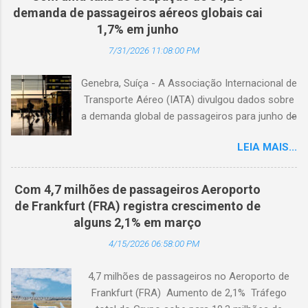
demanda de passageiros aéreos globais cai
1,7% em junho
7/31/2026 11:08:00 PM
Genebra, Suíça - A Associação Internacional de
Transporte Aéreo (IATA) divulgou dados sobre
a demanda global de passageiros para junho de
2026. (© Freepik) A demanda total, medida em
LEIA MAIS...
passageiros-quilômetro pagos (RPK), caiu 1,7%
em comparação com junho de 2025. Excluindo
o Oriente Médio, a demanda diminuiu 0,6%. A
Com 4,7 milhões de passageiros Aeroporto
capacidade total, medida em assentos-
de Frankfurt (FRA) registra crescimento de
quilômetro disponíveis (ASK), diminuiu 1,3% em
alguns 2,1% em março
relação ao ano anterior. A taxa de ocupação foi
4/15/2026 06:58:00 PM
de 84,2% (-0,4 ponto percentual em
comparação com junho de 2025). A demanda
4,7 milhões de passageiros no Aeroporto de
internacional caiu 0,9% em comparação com
Frankfurt (FRA) Aumento de 2,1% Tráfego
junho de 2025. Excluindo o Oriente Médio, a