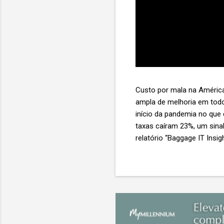
Custo por mala na América
ampla de melhoria em todo
início da pandemia no que
taxas caíram 23%, um sina
relatório “Baggage IT Insi
SITA) Porém, a questão mai
ainda custa ao setor US$ 
lucro líquido médio de ape
e cinco anulam o lucro de 