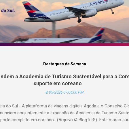
Destaques da Semana
ndem a Academia de Turismo Sustentável para a Core
suporte em coreano
8/05/2026 07:04:00 PM
eia do Sul - A plataforma de viagens digitais Agoda e o Conselho G
nunciam conjuntamente a expansão da Academia de Turismo Sustent
porte completo em coreano. (Arquivo © BlogTurS) Este marco su
 celebra seu primeiro aniversário e ultrapassa a marca de 3.000 u