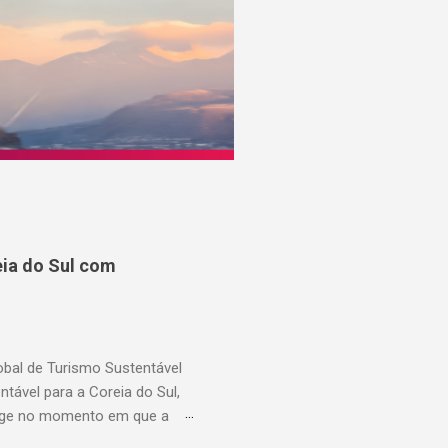
ia do Sul com
lobal de Turismo Sustentável
ável para a Coreia do Sul,
rge no momento em que a
suários cadastrados, dando