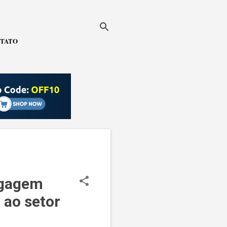
TATO
agagem
 ao setor