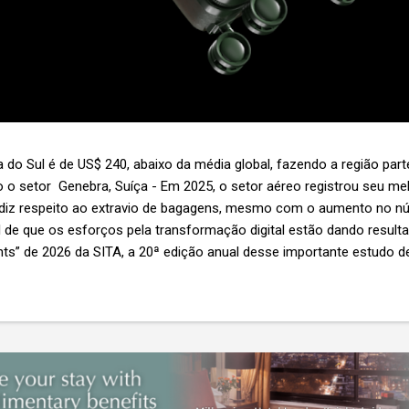
 do Sul é de US$ 240, abaixo da média global, fazendo a região par
 o setor Genebra, Suíça - Em 2025, o setor aéreo registrou seu 
 diz respeito ao extravio de bagagens, mesmo com o aumento no n
l de que os esforços pela transformação digital estão dando resul
ghts” de 2026 da SITA, a 20ª edição anual desse importante estudo de
s importante não é apenas a melhoria. É a lacuna que ainda persis
6,3 bilhões anualmente. Cada mala extraviada acarreta um custo m
nas US$ 8 por passageiro, uma mala extraviada anula o lucro de mai
um voo inteiro. O núme...