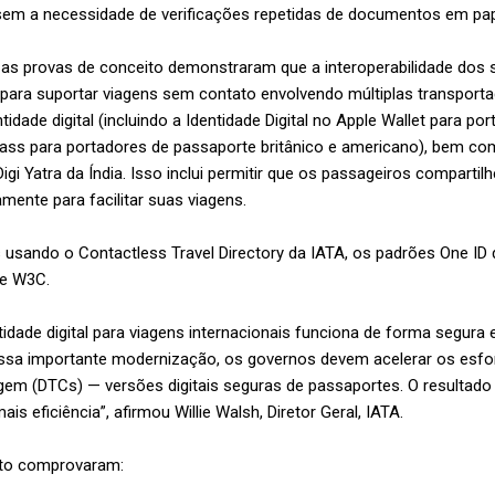
 sem a necessidade de verificações repetidas de documentos em pa
 as provas de conceito demonstraram que a interoperabilidade dos 
para suportar viagens sem contato envolvendo múltiplas transportad
ntidade digital (incluindo a Identidade Digital no Apple Wallet para p
ass para portadores de passaporte britânico e americano), bem c
Digi Yatra da Índia. Isso inclui permitir que os passageiros comparti
ente para facilitar suas viagens.
usando o Contactless Travel Directory da IATA, os padrões One ID 
D e W3C.
ade digital para viagens internacionais funciona de forma segura e
essa importante modernização, os governos devem acelerar os esforç
agem (DTCs) — versões digitais seguras de passaportes. O resultado
ais eficiência”, afirmou Willie Walsh, Diretor Geral, IATA.
ito comprovaram: