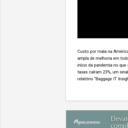
Custo por mala na América
ampla de melhoria em todo
início da pandemia no que
taxas caíram 23%, um sina
relatório “Baggage IT Insi
SITA) Porém, a questão mai
ainda custa ao setor US$ 
lucro líquido médio de ape
e cinco anulam o lucro de 