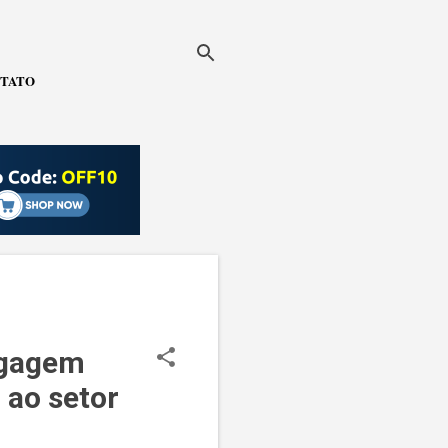
TATO
agagem
 ao setor