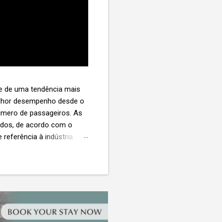
te de uma tendência mais
melhor desempenho desde o
úmero de passageiros. As
tados, de acordo com o
 referência à indústria. (©
te. O extravio de bagagens
édio de US$ 260. Com um
s de 30 assentos vendidos,