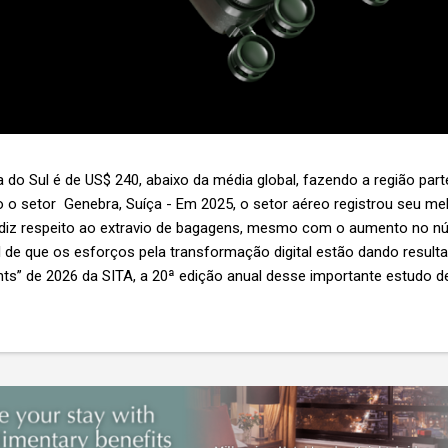
 do Sul é de US$ 240, abaixo da média global, fazendo a região par
 o setor Genebra, Suíça - Em 2025, o setor aéreo registrou seu 
 diz respeito ao extravio de bagagens, mesmo com o aumento no n
l de que os esforços pela transformação digital estão dando resul
ghts” de 2026 da SITA, a 20ª edição anual desse importante estudo de
s importante não é apenas a melhoria. É a lacuna que ainda persis
6,3 bilhões anualmente. Cada mala extraviada acarreta um custo m
nas US$ 8 por passageiro, uma mala extraviada anula o lucro de mai
um voo inteiro. O núme...