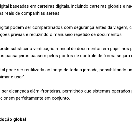
gital baseadas em carteiras digitais, incluindo carteiras globais e na
s reais de companhias aéreas.
digital podem ser compartilhados com segurança antes da viagem,
icações prévias e reduzindo o manuseio repetido de documentos.
a pode substituir a verificação manual de documentos em papel nos 
 os passageiros passem pelos pontos de controle de forma segura
tal pode ser reutilizada ao longo de toda a jornada, possibilitando u
ximar e usar".
de ser alcançada além-fronteiras, permitindo que sistemas operados
ncionem perfeitamente em conjunto.
adoção global