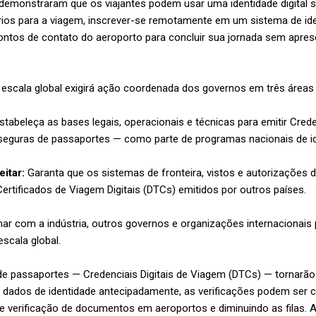
demonstraram que os viajantes podem usar uma identidade digital s
os para a viagem, inscrever-se remotamente em um sistema de identi
ntos de contato do aeroporto para concluir sua jornada sem apres
escala global exigirá ação coordenada dos governos em três áreas 
tabeleça as bases legais, operacionais e técnicas para emitir Crede
 seguras de passaportes — como parte de programas nacionais de ide
itar:
Garanta que os sistemas de fronteira, vistos e autorizações 
 Certificados de Viagem Digitais (DTCs) emitidos por outros países.
ar com a indústria, outros governos e organizações internacionais p
escala global.
 de passaportes — Credenciais Digitais de Viagem (DTCs) — tornarão
r dados de identidade antecipadamente, as verificações podem ser 
e verificação de documentos em aeroportos e diminuindo as filas. 