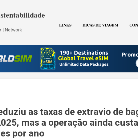
Pular para o conteúdo principal
stentabilidade
LINKS
DICAS DE VIAGEM
CON
 | Network
eduziu as taxas de extravio de b
25, mas a operação ainda custa
ões por ano