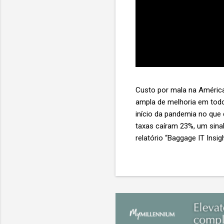
Custo por mala na América
ampla de melhoria em todo
início da pandemia no que
taxas caíram 23%, um sina
relatório “Baggage IT Insi
SITA) Porém, a questão mai
ainda custa ao setor US$ 
lucro líquido médio de ape
e cinco anulam o lucro de 