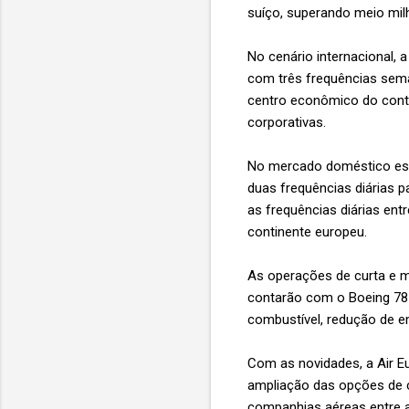
suíço, superando meio mil
No cenário internacional, 
com três frequências sema
centro econômico do conti
corporativas.
No mercado doméstico espan
duas frequências diárias p
as frequências diárias en
continente europeu.
As operações de curta e m
contarão com o Boeing 787
combustível, redução de e
Com as novidades, a Air E
ampliação das opções de c
companhias aéreas entre a