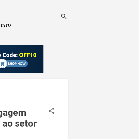
TATO
agagem
 ao setor