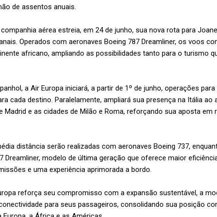
hão de assentos anuais.
a companhia aérea estreia, em 24 de junho, sua nova rota para Joane
nais. Operados com aeronaves Boeing 787 Dreamliner, os voos con
nente africano, ampliando as possibilidades tanto para o turismo q
hol, a Air Europa iniciará, a partir de 1º de junho, operações para
ara cada destino. Paralelamente, ampliará sua presença na Itália ao
tre Madrid e as cidades de Milão e Roma, reforçando sua aposta em 
édia distância serão realizadas com aeronaves Boeing 737, enquant
 Dreamliner, modelo de última geração que oferece maior eficiênc
missões e uma experiência aprimorada a bordo.
uropa reforça seu compromisso com a expansão sustentável, a mod
onectividade para seus passageiros, consolidando sua posição co
 Europa, a África e as Américas.