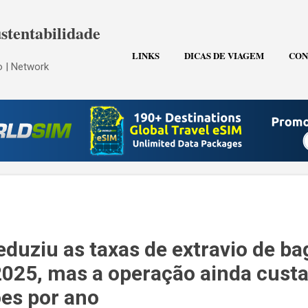
Pular para o conteúdo principal
stentabilidade
LINKS
DICAS DE VIAGEM
CON
 | Network
eduziu as taxas de extravio de b
25, mas a operação ainda custa
ões por ano