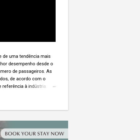
te de uma tendência mais
melhor desempenho desde o
úmero de passageiros. As
tados, de acordo com o
 referência à indústria. (©
te. O extravio de bagagens
édio de US$ 260. Com um
s de 30 assentos vendidos,