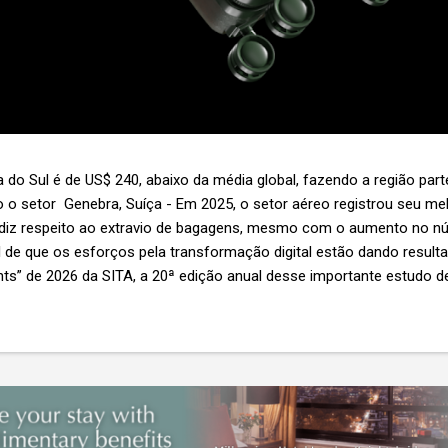
 do Sul é de US$ 240, abaixo da média global, fazendo a região par
 o setor Genebra, Suíça - Em 2025, o setor aéreo registrou seu 
 diz respeito ao extravio de bagagens, mesmo com o aumento no n
l de que os esforços pela transformação digital estão dando resul
ghts” de 2026 da SITA, a 20ª edição anual desse importante estudo de
s importante não é apenas a melhoria. É a lacuna que ainda persis
6,3 bilhões anualmente. Cada mala extraviada acarreta um custo m
nas US$ 8 por passageiro, uma mala extraviada anula o lucro de mai
um voo inteiro. O núme...