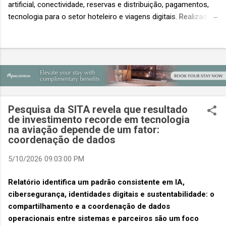
artificial, conectividade, reservas e distribuição, pagamentos,
tecnologia para o setor hoteleiro e viagens digitais. Realizada
em conjunto com a ITB Asia e a MICE Show Asia, a Travel
Tech Asia faz parte do principal evento do setor de viagens da
Ásia. Com um único Passe de Acesso Total, os visitantes
podem acessar os três eventos simultâneos A Travel Tech
Asia 2026 retorna de 21 a 23 de outubro de 2026 no Sands
Expo & Convention Centre (Nível 1), em Singapura, reunindo
fornecedores de tecnologia, empresas de viagens e
Pesquisa da SITA revela que resultado
compradores para explorar as inovações que moldam o futuro
de investimento recorde em tecnologia
das viagens. O evento também contará com a presença de
na aviação depende de um fator:
importantes nomes do setor e debates sobre as principais
coordenação de dados
tendências que impulsionam a próxima geração da tecnologia
5/10/2026 09:03:00 PM
de viagens, desde inteligência artificial e transformação...
Relatório identifica um padrão consistente em IA,
cibersegurança, identidades digitais e sustentabilidade: o
compartilhamento e a coordenação de dados
operacionais entre sistemas e parceiros são um foco