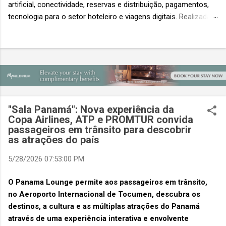
artificial, conectividade, reservas e distribuição, pagamentos,
tecnologia para o setor hoteleiro e viagens digitais. Realizada
em conjunto com a ITB Asia e a MICE Show Asia, a Travel
Tech Asia faz parte do principal evento do setor de viagens da
Ásia. Com um único Passe de Acesso Total, os visitantes
podem acessar os três eventos simultâneos A Travel Tech
Asia 2026 retorna de 21 a 23 de outubro de 2026 no Sands
Expo & Convention Centre (Nível 1), em Singapura, reunindo
fornecedores de tecnologia, empresas de viagens e
"Sala Panamá": Nova experiência da
compradores para explorar as inovações que moldam o futuro
Copa Airlines, ATP e PROMTUR convida
das viagens. O evento também contará com a presença de
passageiros em trânsito para descobrir
importantes nomes do setor e debates sobre as principais
as atrações do país
tendências que impulsionam a próxima geração da tecnologia
5/28/2026 07:53:00 PM
de viagens, desde inteligência artificial e transformação...
O Panama Lounge permite aos passageiros em trânsito,
no Aeroporto Internacional de Tocumen, descubra os
destinos, a cultura e as múltiplas atrações do Panamá
através de uma experiência interativa e envolvente