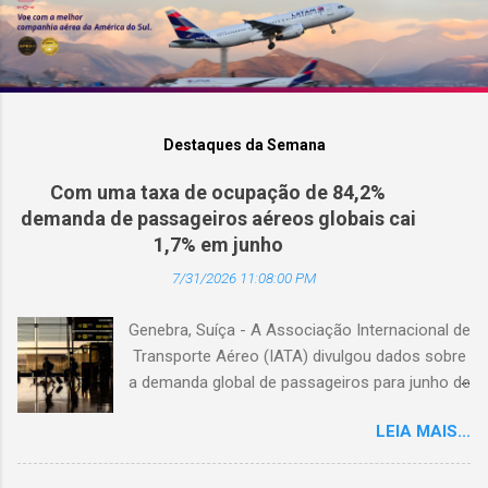
Destaques da Semana
Com uma taxa de ocupação de 84,2%
demanda de passageiros aéreos globais cai
1,7% em junho
7/31/2026 11:08:00 PM
Genebra, Suíça - A Associação Internacional de
Transporte Aéreo (IATA) divulgou dados sobre
a demanda global de passageiros para junho de
2026. (© Freepik) A demanda total, medida em
LEIA MAIS...
passageiros-quilômetro pagos (RPK), caiu 1,7%
em comparação com junho de 2025. Excluindo
o Oriente Médio, a demanda diminuiu 0,6%. A