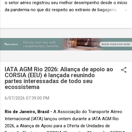
o setor aéreo registrou seu melhor desempenho desde o início
da pandemia no que diz respeito ao extravio de bagagens,
mesmo com o aumento no número de passageiros. As taxas
caíram 23%, um sinal de que os esforços pela transformação
digital estão dando resultados, de acordo com o relatório
“Baggage IT Insights” de 2026 da SITA, a 20ª edição anual
desse importante estudo de referência à indústria. (© SITA)
Porém, a questão mais importante não é apenas a melhoria. É
a lacuna que ainda persiste. O extravio de bagagens ainda
custa ao setor US$ 6,3 bilhões anualmente. Cada mala
IATA AGM Rio 2026: Aliança de apoio ao
extraviada acarreta um custo médio de US$ 260. Com um
CORSIA (EEU) é lançada reunindo
partes interessadas de todo seu
lucro líquido médio de apenas US$ 8 por passageiro, uma mala
ecossistema
extraviada anula o lucro de mais de 30 assentos vendidos, e
cinco anulam o lucro de um voo inteiro. O núme...
6/07/2026 07:39:00 PM
Rio de Janeiro, Brasil -
A Associação do Transporte Aéreo
Internacional (IATA) lançou ontem durante a IATA AGM Rio
2026, a Aliança de Apoio para a Oferta de Unidades de