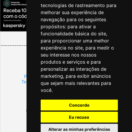
tecnologias de rastreamento para
melhorar sua experiência de
navegação para os seguintes
propósitos:
para ativar a
funcionalidade básica do site
,
para proporcionar uma melhor
--------------------------------------------------------------------------
experiência no site
,
para medir o
------
seu interesse nos nossos
produtos e serviços e para
Sobre
|
Publicidade
personalizar as interações de
Copyright
|
Condições Gerais
marketing
,
para exibir anúncios
Política de Privacidade
|
Política de Cookies
Termos de Uso
|
Termos de Responsabilidade
que sejam mais relevantes para
você
.
Tecnologia do Blogger
Concordo
Uma publicação global de notícias de Viagens & Turismo.
Eu recuso
CAEPF: 080.470.837/004-16 | NIT: 1275672254-7
Blog Turismo Sustentabilidade © 2026 - Est. 2011.
Alterar as minhas preferências