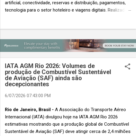
artificial, conectividade, reservas e distribuição, pagamentos,
tecnologia para o setor hoteleiro e viagens digitais. Realizada
em conjunto com a ITB Asia e a MICE Show Asia, a Travel
Tech Asia faz parte do principal evento do setor de viagens da
Ásia. Com um único Passe de Acesso Total, os visitantes
podem acessar os três eventos simultâneos A Travel Tech
Asia 2026 retorna de 21 a 23 de outubro de 2026 no Sands
Expo & Convention Centre (Nível 1), em Singapura, reunindo
fornecedores de tecnologia, empresas de viagens e
IATA AGM Rio 2026: Volumes de
compradores para explorar as inovações que moldam o futuro
produção de Combustível Sustentável
das viagens. O evento também contará com a presença de
de Aviação (SAF) ainda são
importantes nomes do setor e debates sobre as principais
decepcionantes
tendências que impulsionam a próxima geração da tecnologia
6/07/2026 07:43:00 PM
de viagens, desde inteligência artificial e transformação...
Rio de Janeiro, Brasil -
A Associação do Transporte Aéreo
Internacional (IATA) divulgou hoje na IATA AGM Rio 2026
estimativas mostrando que a produção global de Combustível
Sustentável de Aviação (SAF) deve atingir cerca de 2,4 milhões