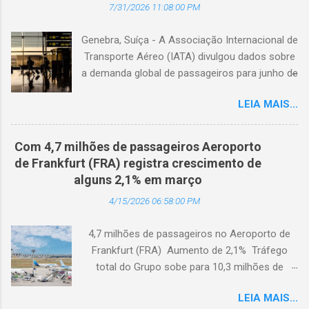
7/31/2026 11:08:00 PM
Genebra, Suíça - A Associação Internacional de
Transporte Aéreo (IATA) divulgou dados sobre
a demanda global de passageiros para junho de
2026. (© Freepik) A demanda total, medida em
LEIA MAIS...
passageiros-quilômetro pagos (RPK), caiu 1,7%
em comparação com junho de 2025. Excluindo
o Oriente Médio, a demanda diminuiu 0,6%. A
Com 4,7 milhões de passageiros Aeroporto
capacidade total, medida em assentos-
de Frankfurt (FRA) registra crescimento de
quilômetro disponíveis (ASK), diminuiu 1,3% em
alguns 2,1% em março
relação ao ano anterior. A taxa de ocupação foi
4/15/2026 06:58:00 PM
de 84,2% (-0,4 ponto percentual em
comparação com junho de 2025). A demanda
4,7 milhões de passageiros no Aeroporto de
internacional caiu 0,9% em comparação com
Frankfurt (FRA) Aumento de 2,1% Tráfego
junho de 2025. Excluindo o Oriente Médio, a
total do Grupo sobe para 10,3 milhões de
demanda cresceu 1,1%. A capacidade diminuiu
passageiros Frankfurt, Alemanha - Cerca de
0,6% em relação ao ano anterior, e o fator de
LEIA MAIS...
4,7 milhões de passageiros utilizaram o
ocupação foi de 84,2% (-0,2 ponto percentual