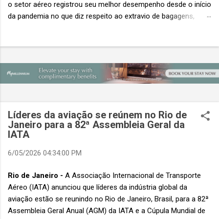
o setor aéreo registrou seu melhor desempenho desde o início
da pandemia no que diz respeito ao extravio de bagagens,
mesmo com o aumento no número de passageiros. As taxas
caíram 23%, um sinal de que os esforços pela transformação
digital estão dando resultados, de acordo com o relatório
“Baggage IT Insights” de 2026 da SITA, a 20ª edição anual
desse importante estudo de referência à indústria. (© SITA)
Porém, a questão mais importante não é apenas a melhoria. É
a lacuna que ainda persiste. O extravio de bagagens ainda
custa ao setor US$ 6,3 bilhões anualmente. Cada mala
Líderes da aviação se reúnem no Rio de
extraviada acarreta um custo médio de US$ 260. Com um
Janeiro para a 82ª Assembleia Geral da
IATA
lucro líquido médio de apenas US$ 8 por passageiro, uma mala
extraviada anula o lucro de mais de 30 assentos vendidos, e
6/05/2026 04:34:00 PM
cinco anulam o lucro de um voo inteiro. O núme...
Rio de Janeiro -
A Associação Internacional de Transporte
Aéreo (IATA) anunciou que líderes da indústria global da
aviação estão se reunindo no Rio de Janeiro, Brasil, para a 82ª
Assembleia Geral Anual (AGM) da IATA e a Cúpula Mundial de