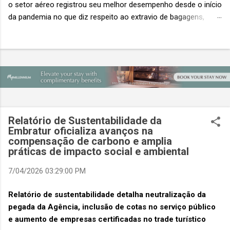
o setor aéreo registrou seu melhor desempenho desde o início
da pandemia no que diz respeito ao extravio de bagagens,
mesmo com o aumento no número de passageiros. As taxas
caíram 23%, um sinal de que os esforços pela transformação
digital estão dando resultados, de acordo com o relatório
“Baggage IT Insights” de 2026 da SITA, a 20ª edição anual
desse importante estudo de referência à indústria. (© SITA)
Porém, a questão mais importante não é apenas a melhoria. É
a lacuna que ainda persiste. O extravio de bagagens ainda
custa ao setor US$ 6,3 bilhões anualmente. Cada mala
Relatório de Sustentabilidade da
extraviada acarreta um custo médio de US$ 260. Com um
Embratur oficializa avanços na
compensação de carbono e amplia
lucro líquido médio de apenas US$ 8 por passageiro, uma mala
práticas de impacto social e ambiental
extraviada anula o lucro de mais de 30 assentos vendidos, e
cinco anulam o lucro de um voo inteiro. O núme...
7/04/2026 03:29:00 PM
Relatório de sustentabilidade detalha neutralização da
pegada da Agência, inclusão de cotas no serviço público
e aumento de empresas certificadas no trade turístico