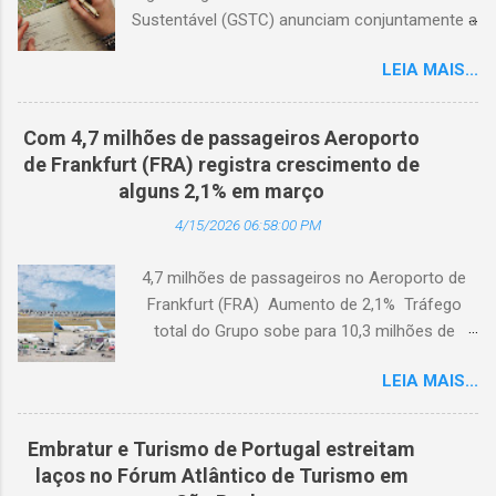
Sustentável (GSTC) anunciam conjuntamente a
expansão da Academia de Turismo Sustentável
LEIA MAIS...
para a Coreia do Sul, com suporte completo
em coreano. (Arquivo © BlogTurS) Este marco
surge no momento em que a Academia celebra
Com 4,7 milhões de passageiros Aeroporto
seu primeiro aniversário e ultrapassa a marca
de Frankfurt (FRA) registra crescimento de
de 3.000 usuários cadastrados, dando
alguns 2,1% em março
continuidade à sua missão de apoiar
4/15/2026 06:58:00 PM
profissionais da hotelaria em toda a região,
capacitando-os com conhecimento prático
4,7 milhões de passageiros no Aeroporto de
sobre turismo mais sustentável, com base no
Frankfurt (FRA) Aumento de 2,1% Tráfego
Padrão Hoteleiro GSTC. Desde o seu
total do Grupo sobe para 10,3 milhões de
lançamento, há um ano, a Academia de
passageiros Frankfurt, Alemanha - Cerca de
Turismo Sustentável tornou-se um importante
LEIA MAIS...
4,7 milhões de passageiros utilizaram o
recurso para profissionais da hotelaria que
Aeroporto de Frankfurt (FRA) em março de
buscam promover práticas sustentáveis ​​em
2026. O tráfego no mês em análise registrou
toda a Ásia. Com a disponibilidade agora em
Embratur e Turismo de Portugal estreitam
um crescimento anual de 2,1%, apesar dos
coreano, a Academia fortalece ainda mais sua
laços no Fórum Atlântico de Turismo em
impactos extraordinários resultantes de dois