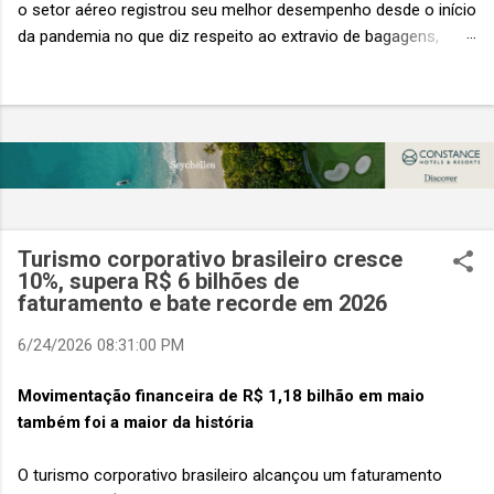
o setor aéreo registrou seu melhor desempenho desde o início
da pandemia no que diz respeito ao extravio de bagagens,
mesmo com o aumento no número de passageiros. As taxas
caíram 23%, um sinal de que os esforços pela transformação
digital estão dando resultados, de acordo com o relatório
“Baggage IT Insights” de 2026 da SITA, a 20ª edição anual
desse importante estudo de referência à indústria. (© SITA)
Porém, a questão mais importante não é apenas a melhoria. É
a lacuna que ainda persiste. O extravio de bagagens ainda
custa ao setor US$ 6,3 bilhões anualmente. Cada mala
Turismo corporativo brasileiro cresce
extraviada acarreta um custo médio de US$ 260. Com um
10%, supera R$ 6 bilhões de
faturamento e bate recorde em 2026
lucro líquido médio de apenas US$ 8 por passageiro, uma mala
extraviada anula o lucro de mais de 30 assentos vendidos, e
6/24/2026 08:31:00 PM
cinco anulam o lucro de um voo inteiro. O núme...
Movimentação financeira de R$ 1,18 bilhão em maio
também foi a maior da história
O turismo corporativo brasileiro alcançou um faturamento