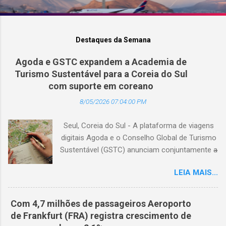
Destaques da Semana
Agoda e GSTC expandem a Academia de
Turismo Sustentável para a Coreia do Sul
com suporte em coreano
8/05/2026 07:04:00 PM
Seul, Coreia do Sul - A plataforma de viagens
digitais Agoda e o Conselho Global de Turismo
Sustentável (GSTC) anunciam conjuntamente a
expansão da Academia de Turismo Sustentável
LEIA MAIS...
para a Coreia do Sul, com suporte completo
em coreano. (Arquivo © BlogTurS) Este marco
surge no momento em que a Academia celebra
Com 4,7 milhões de passageiros Aeroporto
seu primeiro aniversário e ultrapassa a marca
de Frankfurt (FRA) registra crescimento de
de 3.000 usuários cadastrados, dando