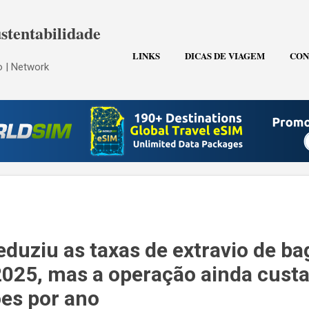
Pular para o conteúdo principal
stentabilidade
LINKS
DICAS DE VIAGEM
CON
 | Network
eduziu as taxas de extravio de b
25, mas a operação ainda custa
ões por ano