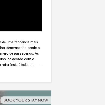
te de uma tendência mais
melhor desempenho desde o
úmero de passageiros. As
tados, de acordo com o
 referência à indústria. (©
te. O extravio de bagagens
édio de US$ 260. Com um
s de 30 assentos vendidos,