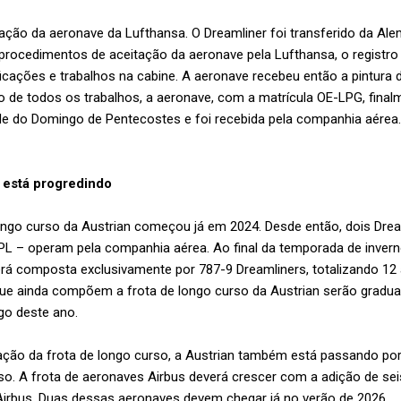
ção da aeronave da Lufthansa. O Dreamliner foi transferido da Alem
rocedimentos de aceitação da aeronave pela Lufthansa, o registro e
ações e trabalhos na cabine. A aeronave recebeu então a pintura d
 de todos os trabalhos, a aeronave, com a matrícula OE-LPG, fina
de do Domingo de Pentecostes e foi recebida pela companhia aérea
 está progredindo
ongo curso da Austrian começou já em 2024. Desde então, dois Dre
L – operam pela companhia aérea. Ao final da temporada de inverno
erá composta exclusivamente por 787-9 Dreamliners, totalizando 12
que ainda compõem a frota de longo curso da Austrian serão gradu
ngo deste ano.
ação da frota de longo curso, a Austrian também está passando p
rso. A frota de aeronaves Airbus deverá crescer com a adição de se
Airbus. Duas dessas aeronaves devem chegar já no verão de 2026.