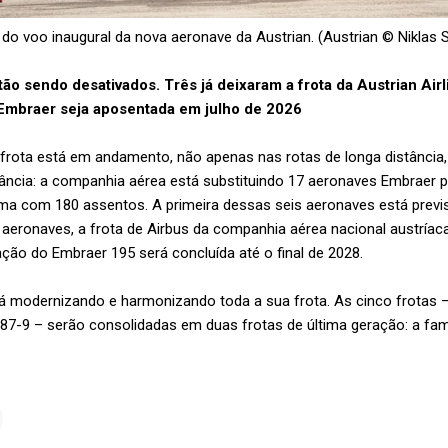
 do voo inaugural da nova aeronave da Austrian. (Austrian © Niklas 
o sendo desativados. Três já deixaram a frota da Austrian Airli
Embraer seja aposentada em julho de 2026
frota está em andamento, não apenas nas rotas de longa distânci
stância: a companhia aérea está substituindo 17 aeronaves Embraer 
ma com 180 assentos. A primeira dessas seis aeronaves está previs
aeronaves, a frota de Airbus da companhia aérea nacional austríac
ção do Embraer 195 será concluída até o final de 2028.
á modernizando e harmonizando toda a sua frota. As cinco frotas –
87-9 – serão consolidadas em duas frotas de última geração: a famí