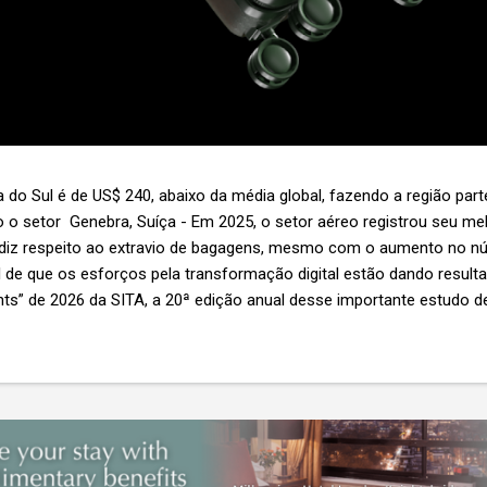
 do Sul é de US$ 240, abaixo da média global, fazendo a região par
 o setor Genebra, Suíça - Em 2025, o setor aéreo registrou seu 
 diz respeito ao extravio de bagagens, mesmo com o aumento no n
l de que os esforços pela transformação digital estão dando resul
ghts” de 2026 da SITA, a 20ª edição anual desse importante estudo de
s importante não é apenas a melhoria. É a lacuna que ainda persis
6,3 bilhões anualmente. Cada mala extraviada acarreta um custo m
nas US$ 8 por passageiro, uma mala extraviada anula o lucro de mai
um voo inteiro. O núme...