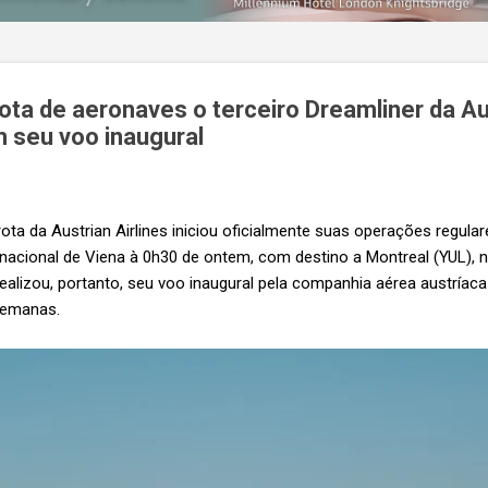
ta de aeronaves o terceiro Dreamliner da Au
m seu voo inaugural
a da Austrian Airlines iniciou oficialmente suas operações regula
rnacional de Viena à 0h30 de ontem, com destino a Montreal (YUL), 
alizou, portanto, seu voo inaugural pela companhia aérea austríac
semanas.