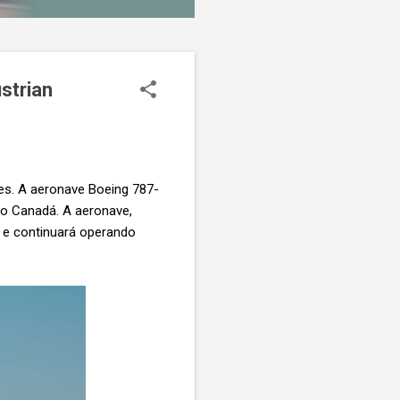
strian
res. A aeronave Boeing 787-
no Canadá. A aeronave,
a e continuará operando