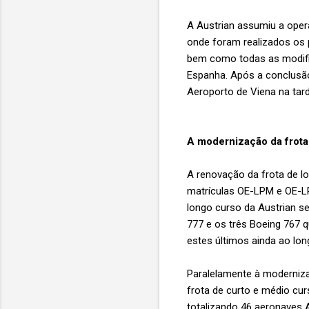
A Austrian assumiu a opera
onde foram realizados os p
bem como todas as modific
Espanha. Após a conclusão
Aeroporto de Viena na tar
A modernização da frota
A renovação da frota de l
matrículas OE-LPM e OE-LP
longo curso da Austrian s
777 e os três Boeing 767 
estes últimos ainda ao lo
Paralelamente à moderniz
frota de curto e médio cu
totalizando 46 aeronaves 