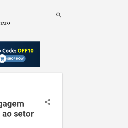
TATO
agagem
 ao setor