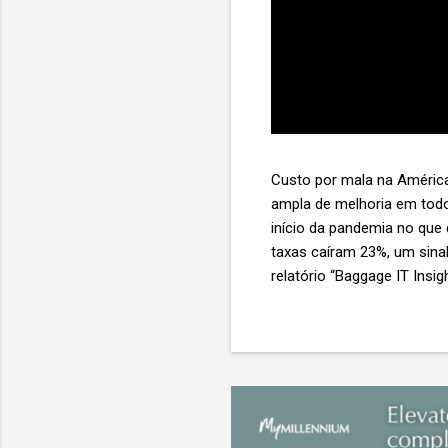
Custo por mala na América
ampla de melhoria em todo
início da pandemia no que
taxas caíram 23%, um sina
relatório “Baggage IT Insi
SITA) Porém, a questão mai
ainda custa ao setor US$ 
lucro líquido médio de ape
e cinco anulam o lucro de 