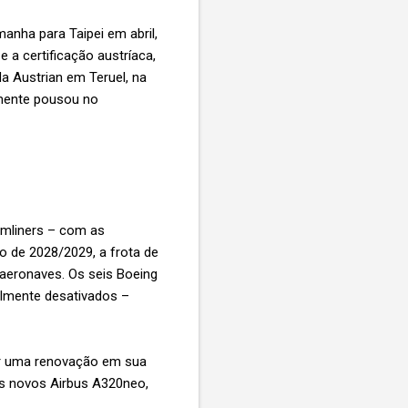
anha para Taipei em abril,
 a certificação austríaca,
a Austrian em Teruel, na
lmente pousou no
.
amliners – com as
 de 2028/2029, a frota de
 aeronaves. Os seis Boeing
almente desativados –
or uma renovação em sua
is novos Airbus A320neo,