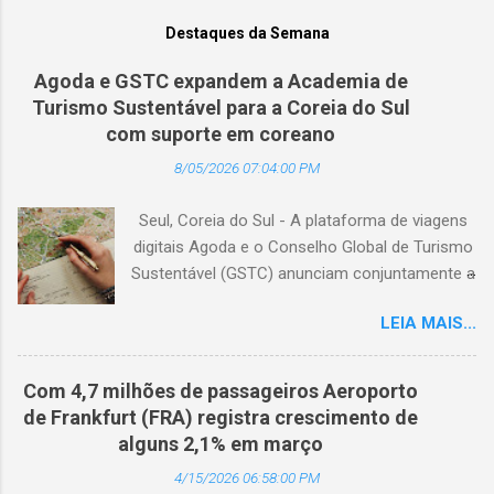
Destaques da Semana
Agoda e GSTC expandem a Academia de
Turismo Sustentável para a Coreia do Sul
com suporte em coreano
8/05/2026 07:04:00 PM
Seul, Coreia do Sul - A plataforma de viagens
digitais Agoda e o Conselho Global de Turismo
Sustentável (GSTC) anunciam conjuntamente a
expansão da Academia de Turismo Sustentável
LEIA MAIS...
para a Coreia do Sul, com suporte completo
em coreano. (Arquivo © BlogTurS) Este marco
surge no momento em que a Academia celebra
Com 4,7 milhões de passageiros Aeroporto
seu primeiro aniversário e ultrapassa a marca
de Frankfurt (FRA) registra crescimento de
de 3.000 usuários cadastrados, dando
alguns 2,1% em março
continuidade à sua missão de apoiar
4/15/2026 06:58:00 PM
profissionais da hotelaria em toda a região,