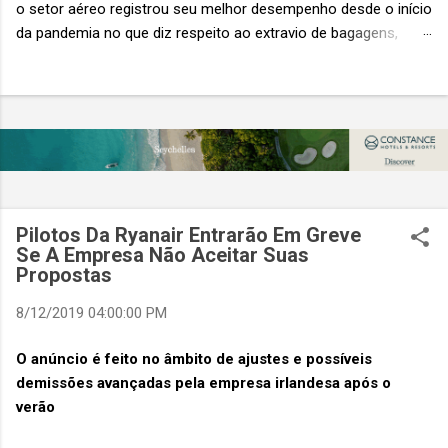
o setor aéreo registrou seu melhor desempenho desde o início
da pandemia no que diz respeito ao extravio de bagagens,
mesmo com o aumento no número de passageiros. As taxas
caíram 23%, um sinal de que os esforços pela transformação
digital estão dando resultados, de acordo com o relatório
“Baggage IT Insights” de 2026 da SITA, a 20ª edição anual
desse importante estudo de referência à indústria. (© SITA)
Porém, a questão mais importante não é apenas a melhoria. É
a lacuna que ainda persiste. O extravio de bagagens ainda
custa ao setor US$ 6,3 bilhões anualmente. Cada mala
Pilotos Da Ryanair Entrarão Em Greve
extraviada acarreta um custo médio de US$ 260. Com um
Se A Empresa Não Aceitar Suas
Propostas
lucro líquido médio de apenas US$ 8 por passageiro, uma mala
extraviada anula o lucro de mais de 30 assentos vendidos, e
8/12/2019 04:00:00 PM
cinco anulam o lucro de um voo inteiro. O núme...
O anúncio é feito no âmbito de ajustes e possíveis
demissões avançadas pela empresa irlandesa após o
verão