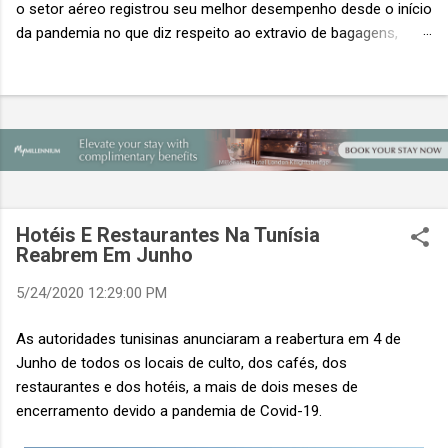
o setor aéreo registrou seu melhor desempenho desde o início
da pandemia no que diz respeito ao extravio de bagagens,
mesmo com o aumento no número de passageiros. As taxas
caíram 23%, um sinal de que os esforços pela transformação
digital estão dando resultados, de acordo com o relatório
“Baggage IT Insights” de 2026 da SITA, a 20ª edição anual
desse importante estudo de referência à indústria. (© SITA)
Porém, a questão mais importante não é apenas a melhoria. É
a lacuna que ainda persiste. O extravio de bagagens ainda
custa ao setor US$ 6,3 bilhões anualmente. Cada mala
Hotéis E Restaurantes Na Tunísia
extraviada acarreta um custo médio de US$ 260. Com um
Reabrem Em Junho
lucro líquido médio de apenas US$ 8 por passageiro, uma mala
5/24/2020 12:29:00 PM
extraviada anula o lucro de mais de 30 assentos vendidos, e
cinco anulam o lucro de um voo inteiro. O núme...
As autoridades tunisinas anunciaram a reabertura em 4 de
Junho de todos os locais de culto, dos cafés, dos
restaurantes e dos hotéis, a mais de dois meses de
encerramento devido a pandemia de Covid-19.