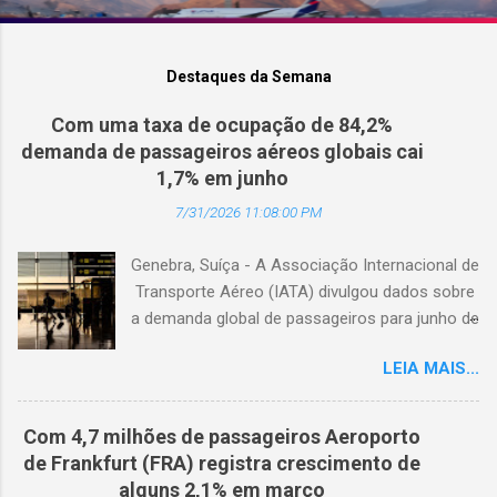
Destaques da Semana
Com uma taxa de ocupação de 84,2%
demanda de passageiros aéreos globais cai
1,7% em junho
7/31/2026 11:08:00 PM
Genebra, Suíça - A Associação Internacional de
Transporte Aéreo (IATA) divulgou dados sobre
a demanda global de passageiros para junho de
2026. (© Freepik) A demanda total, medida em
LEIA MAIS...
passageiros-quilômetro pagos (RPK), caiu 1,7%
em comparação com junho de 2025. Excluindo
o Oriente Médio, a demanda diminuiu 0,6%. A
Com 4,7 milhões de passageiros Aeroporto
capacidade total, medida em assentos-
de Frankfurt (FRA) registra crescimento de
quilômetro disponíveis (ASK), diminuiu 1,3% em
alguns 2,1% em março