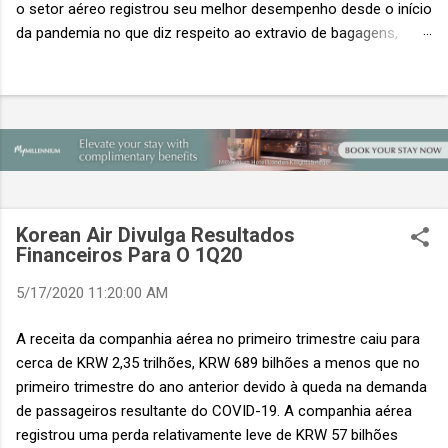
o setor aéreo registrou seu melhor desempenho desde o início
da pandemia no que diz respeito ao extravio de bagagens,
mesmo com o aumento no número de passageiros. As taxas
caíram 23%, um sinal de que os esforços pela transformação
digital estão dando resultados, de acordo com o relatório
“Baggage IT Insights” de 2026 da SITA, a 20ª edição anual
desse importante estudo de referência à indústria. (© SITA)
Porém, a questão mais importante não é apenas a melhoria. É
a lacuna que ainda persiste. O extravio de bagagens ainda
custa ao setor US$ 6,3 bilhões anualmente. Cada mala
Korean Air Divulga Resultados
extraviada acarreta um custo médio de US$ 260. Com um
Financeiros Para O 1Q20
lucro líquido médio de apenas US$ 8 por passageiro, uma mala
5/17/2020 11:20:00 AM
extraviada anula o lucro de mais de 30 assentos vendidos, e
cinco anulam o lucro de um voo inteiro. O núme...
A receita da companhia aérea no primeiro trimestre caiu para
cerca de KRW 2,35 trilhões, KRW 689 bilhões a menos que no
primeiro trimestre do ano anterior devido à queda na demanda
de passageiros resultante do COVID-19. A companhia aérea
registrou uma perda relativamente leve de KRW 57 bilhões