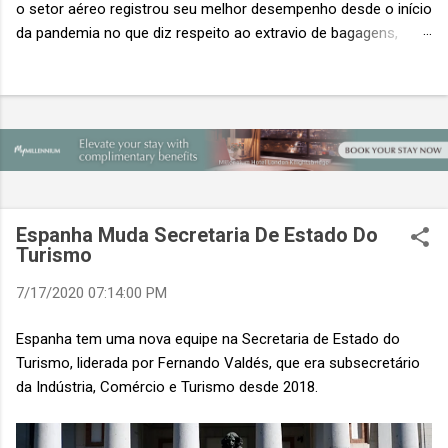
o setor aéreo registrou seu melhor desempenho desde o início
da pandemia no que diz respeito ao extravio de bagagens,
mesmo com o aumento no número de passageiros. As taxas
caíram 23%, um sinal de que os esforços pela transformação
digital estão dando resultados, de acordo com o relatório
“Baggage IT Insights” de 2026 da SITA, a 20ª edição anual
desse importante estudo de referência à indústria. (© SITA)
Porém, a questão mais importante não é apenas a melhoria. É
a lacuna que ainda persiste. O extravio de bagagens ainda
custa ao setor US$ 6,3 bilhões anualmente. Cada mala
Espanha Muda Secretaria De Estado Do
extraviada acarreta um custo médio de US$ 260. Com um
Turismo
lucro líquido médio de apenas US$ 8 por passageiro, uma mala
7/17/2020 07:14:00 PM
extraviada anula o lucro de mais de 30 assentos vendidos, e
cinco anulam o lucro de um voo inteiro. O núme...
Espanha tem uma nova equipe na Secretaria de Estado do
Turismo, liderada por Fernando Valdés, que era subsecretário
da Indústria, Comércio e Turismo desde 2018.