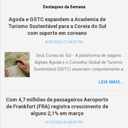
Destaques da Semana
Agoda e GSTC expandem a Academia de
Turismo Sustentável para a Coreia do Sul
com suporte em coreano
8/05/2026 07:04:00 PM
Seul, Coreia do Sul - A plataforma de viagens
digitais Agoda e o Conselho Global de Turismo
Sustentável (GSTC) anunciam conjuntamente a
expansão da Academia de Turismo Sustentável
LEIA MAIS...
para a Coreia do Sul, com suporte completo
em coreano. (Arquivo © BlogTurS) Este marco
surge no momento em que a Academia celebra
Com 4,7 milhões de passageiros Aeroporto
seu primeiro aniversário e ultrapassa a marca
de Frankfurt (FRA) registra crescimento de
de 3.000 usuários cadastrados, dando
alguns 2,1% em março
continuidade à sua missão de apoiar
4/15/2026 06:58:00 PM
profissionais da hotelaria em toda a região,