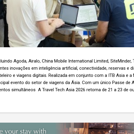
luindo Agoda, Airalo, China Mobile International Limited, SiteMinder,
es inovações em inteligência artificial, conectividade, reservas e d
teleiro e viagens digitais. Realizada em conjunto com a ITB Asia e a
ncipal evento do setor de viagens da Ásia. Com um único Passe de A
ntos simultâneos A Travel Tech Asia 2026 retorna de 21 a 23 de o
Nível 1), em Singapura, reunindo fornecedores de tecnologia, empr
r as inovações que moldam o futuro das viagens. O evento também
etor e debates sobre as principais tendências que impulsionam a 
 inteligência artificial e transformação...