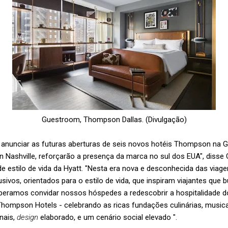
Guestroom, Thompson Dallas. (Divulgação)
unciar as futuras aberturas de seis novos hotéis Thompson na Ge
ashville, reforçarão a presença da marca no sul dos EUA", disse 
de estilo de vida da Hyatt. "Nesta era nova e desconhecida das via
usivos, orientados para o estilo de vida, que inspiram viajantes que
speramos convidar nossos hóspedes a redescobrir a hospitalidade do
ompson Hotels - celebrando as ricas fundações culinárias, musicais
nais,
design
elaborado, e um cenário social elevado ".