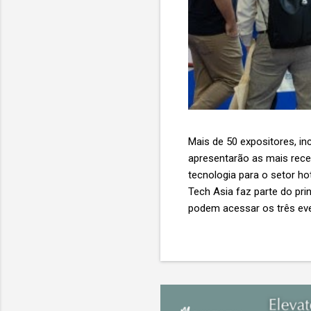
Mais de 50 expositores, inc
apresentarão as mais recent
tecnologia para o setor ho
Tech Asia faz parte do pri
podem acessar os três eve
Expo & Convention Centre (
compradores para explora
de importantes nomes do s
tecnologia de viagens, desde