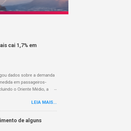
is cai 1,7% em
ulgou dados sobre a demanda
 medida em passageiros-
uindo o Oriente Médio, a
disponíveis (ASK), diminuiu
LEIA MAIS...
to percentual em comparação
junho de 2025. Excluindo o
o ao ano anterior, e o fator
cimento de alguns
nho de 2025). A demanda