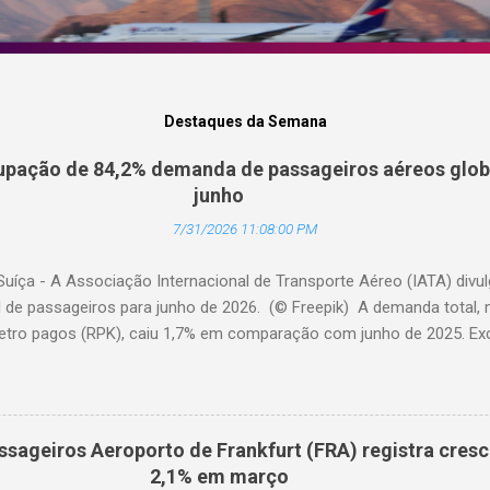
Destaques da Semana
pação de 84,2% demanda de passageiros aéreos globa
junho
7/31/2026 11:08:00 PM
Suíça - A Associação Internacional de Transporte Aéreo (IATA) div
l de passageiros para junho de 2026. (© Freepik) A demanda total,
etro pagos (RPK), caiu 1,7% em comparação com junho de 2025. Excl
diminuiu 0,6%. A capacidade total, medida em assentos-quilômetro 
elação ao ano anterior. A taxa de ocupação foi de 84,2% (-0,4 pon
o de 2025). A demanda internacional caiu 0,9% em comparação com 
édio, a demanda cresceu 1,1%. A capacidade diminuiu 0,6% em relaçã
ssageiros Aeroporto de Frankfurt (FRA) registra cres
upação foi de 84,2% (-0,2 ponto percentual em comparação com ju
2,1% em março