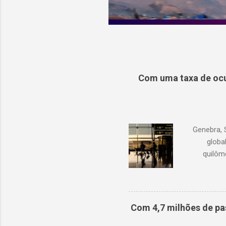
Com uma taxa de ocu
Genebra, 
globa
quilôm
demanda 
1,3% em r
com junh
Oriente M
Com 4,7 milhões de pa
de oc