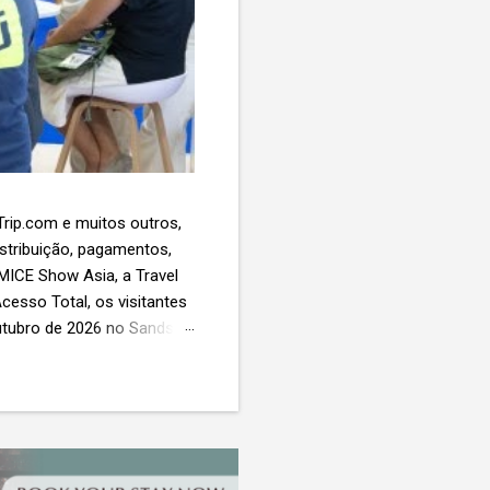
 Trip.com e muitos outros,
istribuição, pagamentos,
 MICE Show Asia, a Travel
cesso Total, os visitantes
utubro de 2026 no Sands
esas de viagens e
 contará com a presença
próxima geração da