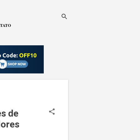
TATO
es de
ores