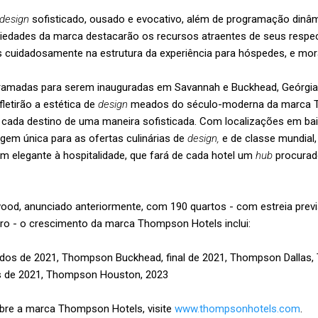
design
sofisticado, ousado e evocativo, além de programação dinâm
priedades da marca destacarão os recursos atraentes de seus respec
 cuidadosamente na estrutura da experiência para hóspedes, e mor
ramadas para serem inauguradas em Savannah e Buckhead, Geórgia, 
fletirão a estética de
design
meados do século-moderna da marca
 cada destino de uma maneira sofisticada. Com localizações em ba
em única para as ofertas culinárias de
design,
e de classe mundial
m elegante à hospitalidade, que fará de cada hotel um
hub
procurad
d, anunciado anteriormente, com 190 quartos - com estreia previs
airro - o crescimento da marca Thompson Hotels inclui:
s de 2021, Thompson Buckhead, final de 2021, Thompson Dallas,
 de 2021, Thompson Houston, 2023
bre a marca Thompson Hotels, visite
www.thompsonhotels.com
.