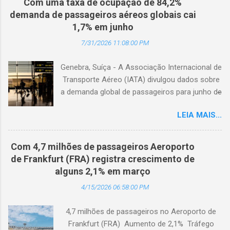
Com uma taxa de ocupação de 84,2%
demanda de passageiros aéreos globais cai
1,7% em junho
7/31/2026 11:08:00 PM
Genebra, Suíça - A Associação Internacional de
Transporte Aéreo (IATA) divulgou dados sobre
a demanda global de passageiros para junho de
2026. (© Freepik) A demanda total, medida em
LEIA MAIS...
passageiros-quilômetro pagos (RPK), caiu 1,7%
em comparação com junho de 2025. Excluindo
o Oriente Médio, a demanda diminuiu 0,6%. A
Com 4,7 milhões de passageiros Aeroporto
capacidade total, medida em assentos-
de Frankfurt (FRA) registra crescimento de
quilômetro disponíveis (ASK), diminuiu 1,3% em
alguns 2,1% em março
relação ao ano anterior. A taxa de ocupação foi
4/15/2026 06:58:00 PM
de 84,2% (-0,4 ponto percentual em
comparação com junho de 2025). A demanda
4,7 milhões de passageiros no Aeroporto de
internacional caiu 0,9% em comparação com
Frankfurt (FRA) Aumento de 2,1% Tráfego
junho de 2025. Excluindo o Oriente Médio, a