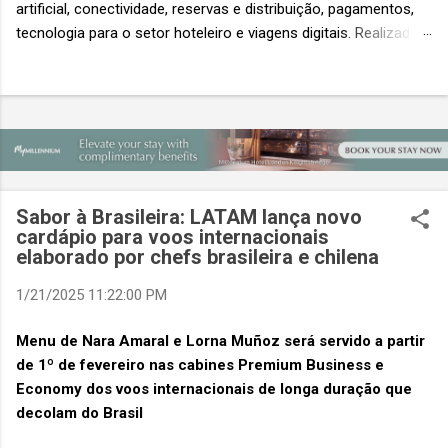
artificial, conectividade, reservas e distribuição, pagamentos,
tecnologia para o setor hoteleiro e viagens digitais. Realizada
em conjunto com a ITB Asia e a MICE Show Asia, a Travel
Tech Asia faz parte do principal evento do setor de viagens da
Ásia. Com um único Passe de Acesso Total, os visitantes
podem acessar os três eventos simultâneos A Travel Tech
Asia 2026 retorna de 21 a 23 de outubro de 2026 no Sands
Expo & Convention Centre (Nível 1), em Singapura, reunindo
fornecedores de tecnologia, empresas de viagens e
Sabor à Brasileira: LATAM lança novo
compradores para explorar as inovações que moldam o futuro
cardápio para voos internacionais
das viagens. O evento também contará com a presença de
elaborado por chefs brasileira e chilena
importantes nomes do setor e debates sobre as principais
1/21/2025 11:22:00 PM
tendências que impulsionam a próxima geração da tecnologia
de viagens, desde inteligência artificial e transformação...
Menu de Nara Amaral e Lorna Muñoz será servido a partir
de 1º de fevereiro nas cabines Premium Business e
Economy dos voos internacionais de longa duração que
decolam do Brasil