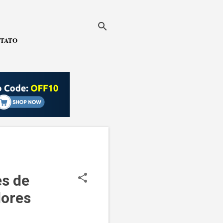
TATO
es de
ores