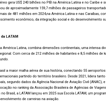
éreo gera US$ 240 bilhões no PIB na América Latina e no Caribe e s
sou de aproximadamente 159,7 milhões de passageiros transportad
mais de 481 milhões em 2024,na América Latina e nas Caraíbas, c
rescimento econômico, da integração social e do desenvolvimento su
do da LATAM
a América Latina, combina dimensões continentais, uma intensa div
gional. Com cerca de 212 milhões de habitantes e 8,5 milhões de km²
mundo.
sil a maior malha aérea de sua história, conectando 55 aeroportos 
ernacionais partindo do território brasileiro. Desde 2021, lidera ta
 país, segundo dados da Agência Nacional de Aviação Civil (ANAC), 
locação no ranking da Associação Brasileira de Agências de Viagens
 no Brasil, a LATAM lançou em 2025 sua Escola LATAM, um progr
senvolvimento de carreiras na aviação.