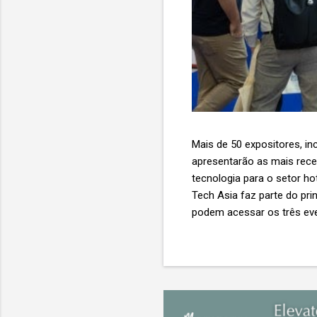
Mais de 50 expositores, inc
apresentarão as mais recent
tecnologia para o setor ho
Tech Asia faz parte do pri
podem acessar os três eve
Expo & Convention Centre (
compradores para explora
de importantes nomes do s
tecnologia de viagens, desde