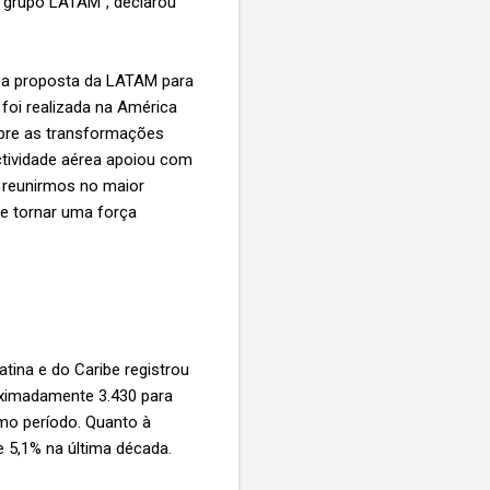
o grupo LATAM”, declarou
r a proposta da LATAM para
foi realizada na América
obre as transformações
ctividade aérea apoiou com
 reunirmos no maior
e tornar uma força
tina e do Caribe registrou
oximadamente 3.430 para
mo período. Quanto à
e 5,1% na última década.