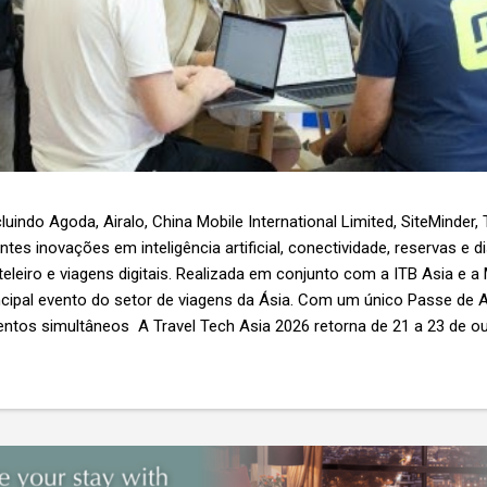
luindo Agoda, Airalo, China Mobile International Limited, SiteMinder,
es inovações em inteligência artificial, conectividade, reservas e d
teleiro e viagens digitais. Realizada em conjunto com a ITB Asia e a
ncipal evento do setor de viagens da Ásia. Com um único Passe de A
ntos simultâneos A Travel Tech Asia 2026 retorna de 21 a 23 de o
Nível 1), em Singapura, reunindo fornecedores de tecnologia, empr
r as inovações que moldam o futuro das viagens. O evento também
etor e debates sobre as principais tendências que impulsionam a 
 inteligência artificial e transformação...