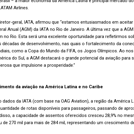
 Brasil – a maior economia da América Latina e principal mercado d
ATAM Airlines.
 diretor-geral, IATA, afirmou que “estamos entusiasmados em aceita
ral Anual (AGM) da IATA no Rio de Janeiro. A última vez que a AGM 
m no Rio. Esta será uma excelente oportunidade para refletirmos s
s décadas de desenvolvimento, nas quais o fortalecimento da cone
diais, como a Copa do Mundo da FIFA, os Jogos Olímpicos. Ao nos
rica do Sul, a AGM destacará o grande potencial da aviação para s
derosa que impulsione a prosperidade.”
imento da aviação na América Latina e no Caribe
 dados da IATA (com base na OAG Aviation), a região da América La
antidade de rotas disponíveis para passageiros, passando de apr
 disso, a capacidade de assentos oferecidos cresceu 28,9% no mes
u de 270 mil para mais de 284 mil, representando um crescimento d