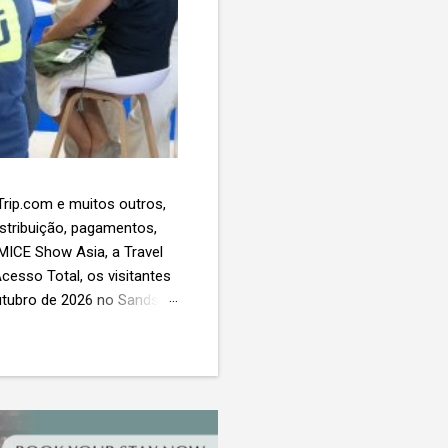
 Trip.com e muitos outros,
istribuição, pagamentos,
 MICE Show Asia, a Travel
cesso Total, os visitantes
utubro de 2026 no Sands
esas de viagens e
 contará com a presença
próxima geração da