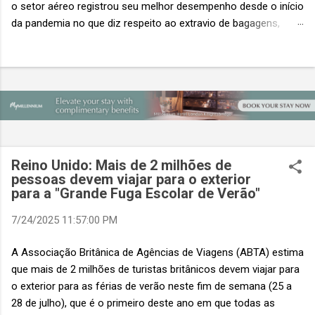
o setor aéreo registrou seu melhor desempenho desde o início
da pandemia no que diz respeito ao extravio de bagagens,
mesmo com o aumento no número de passageiros. As taxas
caíram 23%, um sinal de que os esforços pela transformação
digital estão dando resultados, de acordo com o relatório
“Baggage IT Insights” de 2026 da SITA, a 20ª edição anual
desse importante estudo de referência à indústria. (© SITA)
Porém, a questão mais importante não é apenas a melhoria. É
a lacuna que ainda persiste. O extravio de bagagens ainda
custa ao setor US$ 6,3 bilhões anualmente. Cada mala
Reino Unido: Mais de 2 milhões de
extraviada acarreta um custo médio de US$ 260. Com um
pessoas devem viajar para o exterior
para a "Grande Fuga Escolar de Verão"
lucro líquido médio de apenas US$ 8 por passageiro, uma mala
extraviada anula o lucro de mais de 30 assentos vendidos, e
7/24/2025 11:57:00 PM
cinco anulam o lucro de um voo inteiro. O núme...
A Associação Britânica de Agências de Viagens (ABTA) estima
que mais de 2 milhões de turistas britânicos devem viajar para
o exterior para as férias de verão neste fim de semana (25 a
28 de julho), que é o primeiro deste ano em que todas as