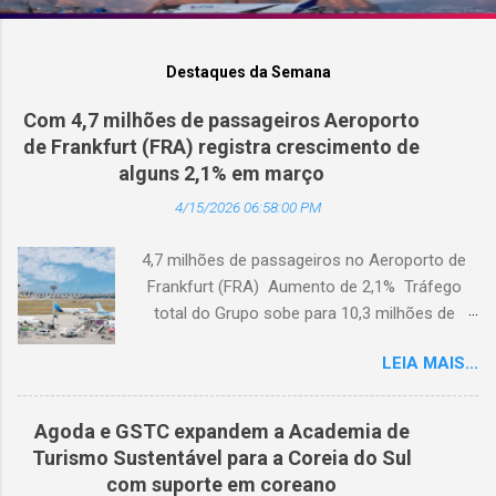
Destaques da Semana
Com 4,7 milhões de passageiros Aeroporto
de Frankfurt (FRA) registra crescimento de
alguns 2,1% em março
4/15/2026 06:58:00 PM
4,7 milhões de passageiros no Aeroporto de
Frankfurt (FRA) Aumento de 2,1% Tráfego
total do Grupo sobe para 10,3 milhões de
passageiros Frankfurt, Alemanha - Cerca de
LEIA MAIS...
4,7 milhões de passageiros utilizaram o
Aeroporto de Frankfurt (FRA) em março de
2026. O tráfego no mês em análise registrou
Agoda e GSTC expandem a Academia de
um crescimento anual de 2,1%, apesar dos
Turismo Sustentável para a Coreia do Sul
impactos extraordinários resultantes de dois
com suporte em coreano