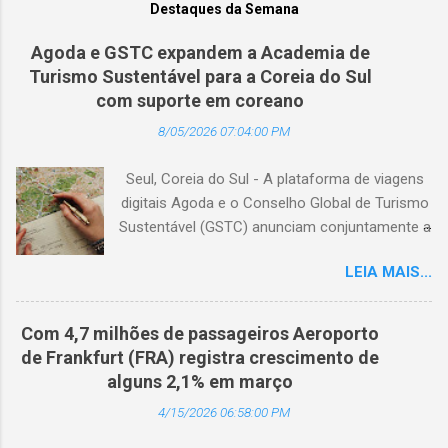
Destaques da Semana
Agoda e GSTC expandem a Academia de
Turismo Sustentável para a Coreia do Sul
com suporte em coreano
8/05/2026 07:04:00 PM
Seul, Coreia do Sul - A plataforma de viagens
digitais Agoda e o Conselho Global de Turismo
Sustentável (GSTC) anunciam conjuntamente a
expansão da Academia de Turismo Sustentável
LEIA MAIS...
para a Coreia do Sul, com suporte completo
em coreano. (Arquivo © BlogTurS) Este marco
surge no momento em que a Academia celebra
Com 4,7 milhões de passageiros Aeroporto
seu primeiro aniversário e ultrapassa a marca
de Frankfurt (FRA) registra crescimento de
de 3.000 usuários cadastrados, dando
alguns 2,1% em março
continuidade à sua missão de apoiar
4/15/2026 06:58:00 PM
profissionais da hotelaria em toda a região,
capacitando-os com conhecimento prático