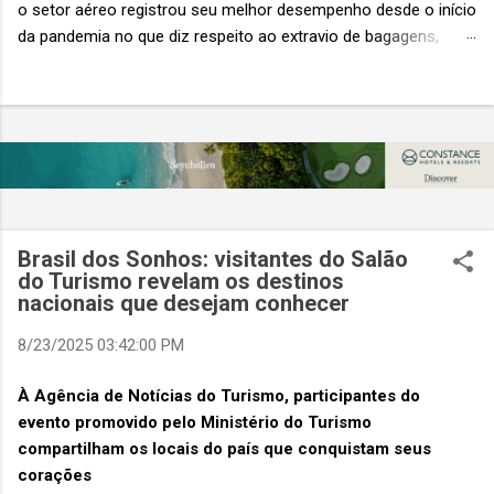
o setor aéreo registrou seu melhor desempenho desde o início
da pandemia no que diz respeito ao extravio de bagagens,
mesmo com o aumento no número de passageiros. As taxas
caíram 23%, um sinal de que os esforços pela transformação
digital estão dando resultados, de acordo com o relatório
“Baggage IT Insights” de 2026 da SITA, a 20ª edição anual
desse importante estudo de referência à indústria. (© SITA)
Porém, a questão mais importante não é apenas a melhoria. É
a lacuna que ainda persiste. O extravio de bagagens ainda
custa ao setor US$ 6,3 bilhões anualmente. Cada mala
Brasil dos Sonhos: visitantes do Salão
extraviada acarreta um custo médio de US$ 260. Com um
do Turismo revelam os destinos
nacionais que desejam conhecer
lucro líquido médio de apenas US$ 8 por passageiro, uma mala
extraviada anula o lucro de mais de 30 assentos vendidos, e
8/23/2025 03:42:00 PM
cinco anulam o lucro de um voo inteiro. O núme...
À Agência de Notícias do Turismo, participantes do
evento promovido pelo Ministério do Turismo
compartilham os locais do país que conquistam seus
corações