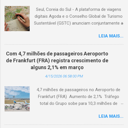
Seul, Coreia do Sul - A plataforma de viagens
digitais Agoda e o Conselho Global de Turismo
Sustentável (GSTC) anunciam conjuntamente a
expansão da Academia de Turismo Sustentável
LEIA MAIS...
para a Coreia do Sul, com suporte completo
em coreano. (Arquivo © BlogTurS) Este marco
surge no momento em que a Academia celebra
Com 4,7 milhões de passageiros Aeroporto
seu primeiro aniversário e ultrapassa a marca
de Frankfurt (FRA) registra crescimento de
de 3.000 usuários cadastrados, dando
alguns 2,1% em março
continuidade à sua missão de apoiar
4/15/2026 06:58:00 PM
profissionais da hotelaria em toda a região,
capacitando-os com conhecimento prático
4,7 milhões de passageiros no Aeroporto de
sobre turismo mais sustentável, com base no
Frankfurt (FRA) Aumento de 2,1% Tráfego
Padrão Hoteleiro GSTC. Desde o seu
total do Grupo sobe para 10,3 milhões de
lançamento, há um ano, a Academia de
passageiros Frankfurt, Alemanha - Cerca de
Turismo Sustentável tornou-se um importante
LEIA MAIS...
4,7 milhões de passageiros utilizaram o
recurso para profissionais da hotelaria que
Aeroporto de Frankfurt (FRA) em março de
buscam promover práticas sustentáveis ​​em