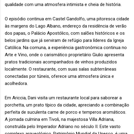
qualidade com uma atmosfera intimista e cheia de história.
O episódio continua em Castel Gandolfo, uma pitoresca cidade
às margens do Lago Albano, endereço da residência de verão
dos papas, o Palácio Apostólico, com salões históricos e os
belos jardins que já serviram de refúgio para líderes da Igreja
Católica. Na comuna, a experiência gastronômica continua no
Arte e Vino, onde o carismático proprietário Giulio apresenta
pratos tradicionais acompanhados de vinhos produzidos
localmente. O restaurante, com suas salas subterrâneas
conectadas por túneis, oferece uma atmosfera única e
acolhedora.
Em Ariccia, Dani visita um restaurante local para saborear a
porchetta, um prato típico da cidade, apreciando a combinação
perfeita de suculenta carne de porco e temperos aromáticos.
A jornada culmina em Tivoli, na majestosa Villa Adriana,
construída pelo Imperador Adriano no século II. Este vasto
complexo arqueológico, Patrimônio Mundial da Unesco, é uma