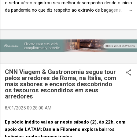
o setor aéreo registrou seu melhor desempenho desde o início
da pandemia no que diz respeito ao extravio de bagagens,
mesmo com o aumento no número de passageiros. As taxas
caíram 23%, um sinal de que os esforços pela transformação
digital estão dando resultados, de acordo com o relatório
“Baggage IT Insights” de 2026 da SITA, a 20ª edição anual
desse importante estudo de referência à indústria. (© SITA)
Porém, a questão mais importante não é apenas a melhoria. É
a lacuna que ainda persiste. O extravio de bagagens ainda
custa ao setor US$ 6,3 bilhões anualmente. Cada mala
CNN Viagem & Gastronomia segue tour
extraviada acarreta um custo médio de US$ 260. Com um
pelos arredores de Roma, na Itália, com
mais sabores e encantos descobrindo
lucro líquido médio de apenas US$ 8 por passageiro, uma mala
os tesouros escondidos em seus
extraviada anula o lucro de mais de 30 assentos vendidos, e
arredores
cinco anulam o lucro de um voo inteiro. O núme...
8/01/2025 09:28:00 AM
Episódio inédito vai ao ar neste sábado (2), às 22h, com
apoio de LATAM; Daniela Filomeno explora bairros
boêmios, pratos harmonizados