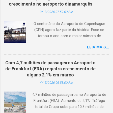
de 3.000 usuários cadastrados, dando
crescimento no aeroporto dinamarquês
continuidade à sua missão de apoiar
3/13/2026 07:59:00 PM
profissionais da hotelaria em toda a região,
capacitando-os com conhecimento prático
O centenário do Aeroporto de Copenhague
sobre turismo mais sustentável, com base no
(CPH) agora faz parte da história. Esse se
Padrão Hoteleiro GSTC. Desde o seu
tornou o ano com o maior número de
lançamento, há um ano, a Academia de
passageiros já registrado no aeroporto. Nunca
Turismo Sustentável tornou-se um importante
LEIA MAIS...
houve conexões aéreas melhores entre a
recurso para profissionais da hotelaria que
Dinamarca e o mundo, e isso é positivo para a
buscam promover práticas sustentáveis ​​em
sociedade como um todo. (© Copenhague
toda a Ásia. Com a disponibilidade agora em
Com 4,7 milhões de passageiros Aeroporto
Airports) O número de viajantes nunca foi tão
coreano, a Academia fortalece ainda mais sua
de Frankfurt (FRA) registra crescimento de
alto no Aeroporto de Copenhague (CPH). Um
capacidade de atender ao diversificado setor
alguns 2,1% em março
total de 32,4 milhões de viajantes passou pelos
hoteleiro da Coreia do Sul. A Dra. Mihee Kang,
4/15/2026 06:58:00 PM
terminais do aeroporto em 2025, ano em que o
Diretora de Garantia, GSTC, afirmo...
Estado dinamarquês adquiriu a participação
4,7 milhões de passageiros no Aeroporto de
majoritária na Copenhagen Airports A/S, e o
Frankfurt (FRA) Aumento de 2,1% Tráfego
Estado agora detém 99,6% das ações. "O
total do Grupo sobe para 10,3 milhões de
aumento significativo no número de viajantes
passageiros Frankfurt, Alemanha - Cerca de