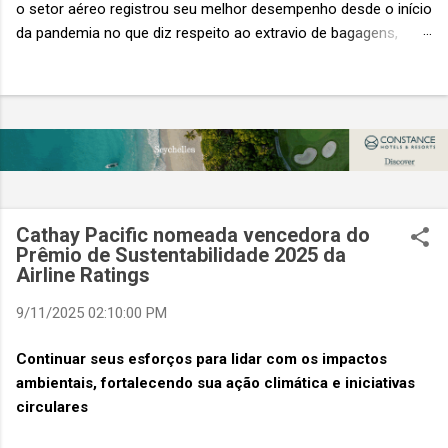
o setor aéreo registrou seu melhor desempenho desde o início
da pandemia no que diz respeito ao extravio de bagagens,
mesmo com o aumento no número de passageiros. As taxas
caíram 23%, um sinal de que os esforços pela transformação
digital estão dando resultados, de acordo com o relatório
“Baggage IT Insights” de 2026 da SITA, a 20ª edição anual
desse importante estudo de referência à indústria. (© SITA)
Porém, a questão mais importante não é apenas a melhoria. É
a lacuna que ainda persiste. O extravio de bagagens ainda
custa ao setor US$ 6,3 bilhões anualmente. Cada mala
Cathay Pacific nomeada vencedora do
extraviada acarreta um custo médio de US$ 260. Com um
Prêmio de Sustentabilidade 2025 da
Airline Ratings
lucro líquido médio de apenas US$ 8 por passageiro, uma mala
extraviada anula o lucro de mais de 30 assentos vendidos, e
9/11/2025 02:10:00 PM
cinco anulam o lucro de um voo inteiro. O núme...
Continuar seus esforços para lidar com os impactos
ambientais, fortalecendo sua ação climática e iniciativas
circulares