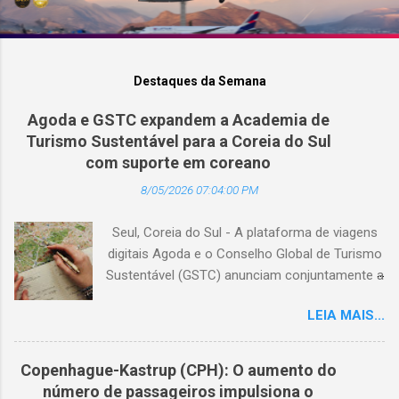
Destaques da Semana
Agoda e GSTC expandem a Academia de
Turismo Sustentável para a Coreia do Sul
com suporte em coreano
8/05/2026 07:04:00 PM
Seul, Coreia do Sul - A plataforma de viagens
digitais Agoda e o Conselho Global de Turismo
Sustentável (GSTC) anunciam conjuntamente a
expansão da Academia de Turismo Sustentável
LEIA MAIS...
para a Coreia do Sul, com suporte completo
em coreano. (Arquivo © BlogTurS) Este marco
surge no momento em que a Academia celebra
Copenhague-Kastrup (CPH): O aumento do
seu primeiro aniversário e ultrapassa a marca
número de passageiros impulsiona o