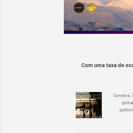
Com uma taxa de ocu
Genebra, 
globa
quilôm
demanda 
1,3% em r
com junh