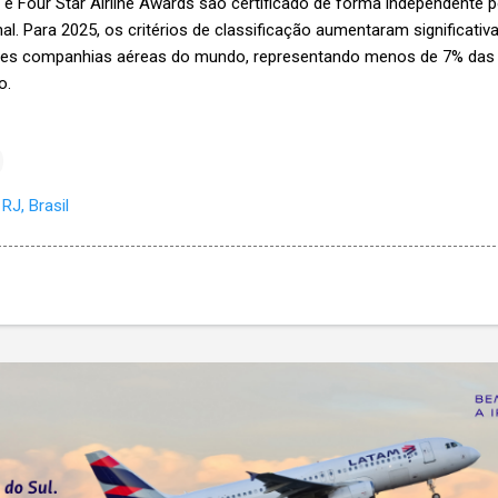
 e Four Star Airline Awards são certificado de forma independente
nal. Para 2025, os critérios de classificação aumentaram significati
iores companhias aéreas do mundo, representando menos de 7% da
o.
RJ, Brasil