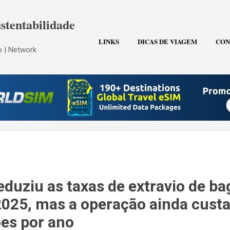
Pular para o conteúdo principal
stentabilidade
LINKS
DICAS DE VIAGEM
CON
 | Network
eduziu as taxas de extravio de b
25, mas a operação ainda custa
ões por ano