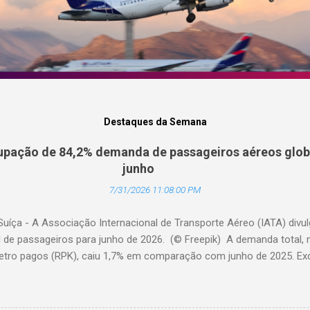
Destaques da Semana
pação de 84,2% demanda de passageiros aéreos globa
junho
7/31/2026 11:08:00 PM
Suíça - A Associação Internacional de Transporte Aéreo (IATA) div
l de passageiros para junho de 2026. (© Freepik) A demanda total,
etro pagos (RPK), caiu 1,7% em comparação com junho de 2025. Excl
diminuiu 0,6%. A capacidade total, medida em assentos-quilômetro 
elação ao ano anterior. A taxa de ocupação foi de 84,2% (-0,4 pon
o de 2025). A demanda internacional caiu 0,9% em comparação com 