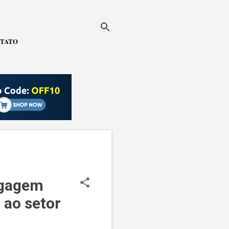
TATO
agagem
 ao setor