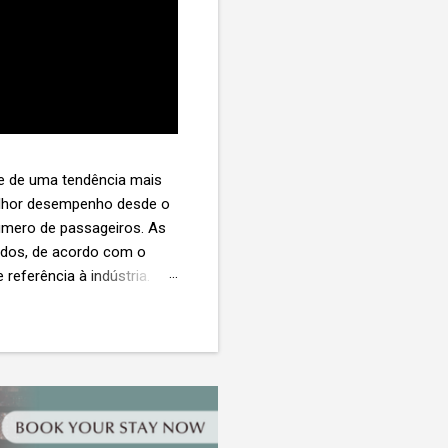
te de uma tendência mais
melhor desempenho desde o
úmero de passageiros. As
tados, de acordo com o
 referência à indústria. (©
te. O extravio de bagagens
édio de US$ 260. Com um
s de 30 assentos vendidos,