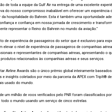
xão de toda a equipe da Gulf Air na entrega de uma excelente experiê
va do nosso compromisso inabalável em oferecer um experiência d
or da hospitalidade do Bahrein. Esta é também uma oportunidade ad
confiança e confiança em nossa jornada de crescimento e transfor
ente representar o Reino do Bahrein no mundo da aviação."
o de experiência de passageiros do setor que é exclusivo para esp
elevar o nível de experiência de passageiros de companhias aére
fissionais e representantes de companhias aéreas, apresentando o 
e produtos relacionados às companhias aéreas e seus serviços.
Star Airline Awards são o único prêmio global inteiramente basead
s e insights coletados por meio da parceria da APEX com TripIt® de
ais usado do mundo.
de um milhão de voos verificados pelo PNR foram classificados por
 todo o mundo usando um serviço de cinco estrelas.