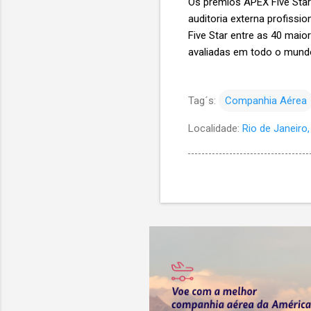
Os prêmios APEX Five Star
auditoria externa profissio
Five Star entre as 40 ma
avaliadas em todo o mund
Tag´s:
Companhia Aérea
Localidade:
Rio de Janeiro, 