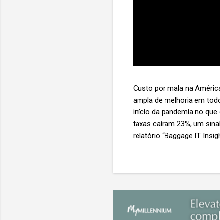
Custo por mala na América
ampla de melhoria em todo
início da pandemia no que
taxas caíram 23%, um sina
relatório “Baggage IT Insi
SITA) Porém, a questão mai
ainda custa ao setor US$ 
lucro líquido médio de ape
e cinco anulam o lucro de 