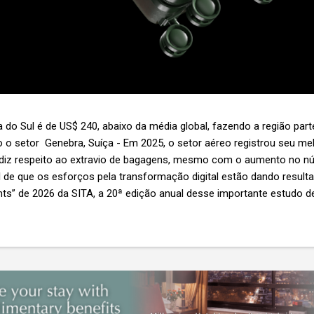
 do Sul é de US$ 240, abaixo da média global, fazendo a região par
 o setor Genebra, Suíça - Em 2025, o setor aéreo registrou seu 
 diz respeito ao extravio de bagagens, mesmo com o aumento no n
l de que os esforços pela transformação digital estão dando resul
ghts” de 2026 da SITA, a 20ª edição anual desse importante estudo de
s importante não é apenas a melhoria. É a lacuna que ainda persis
6,3 bilhões anualmente. Cada mala extraviada acarreta um custo m
nas US$ 8 por passageiro, uma mala extraviada anula o lucro de mai
um voo inteiro. O núme...