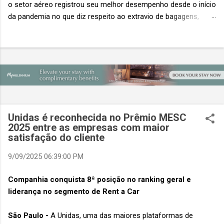
o setor aéreo registrou seu melhor desempenho desde o início
da pandemia no que diz respeito ao extravio de bagagens,
mesmo com o aumento no número de passageiros. As taxas
caíram 23%, um sinal de que os esforços pela transformação
digital estão dando resultados, de acordo com o relatório
“Baggage IT Insights” de 2026 da SITA, a 20ª edição anual
desse importante estudo de referência à indústria. (© SITA)
Porém, a questão mais importante não é apenas a melhoria. É
a lacuna que ainda persiste. O extravio de bagagens ainda
custa ao setor US$ 6,3 bilhões anualmente. Cada mala
Unidas é reconhecida no Prêmio MESC
extraviada acarreta um custo médio de US$ 260. Com um
2025 entre as empresas com maior
satisfação do cliente
lucro líquido médio de apenas US$ 8 por passageiro, uma mala
extraviada anula o lucro de mais de 30 assentos vendidos, e
9/09/2025 06:39:00 PM
cinco anulam o lucro de um voo inteiro. O núme...
Companhia conquista 8ª posição no ranking geral e
liderança no segmento de Rent a Car
São Paulo -
A Unidas, uma das maiores plataformas de