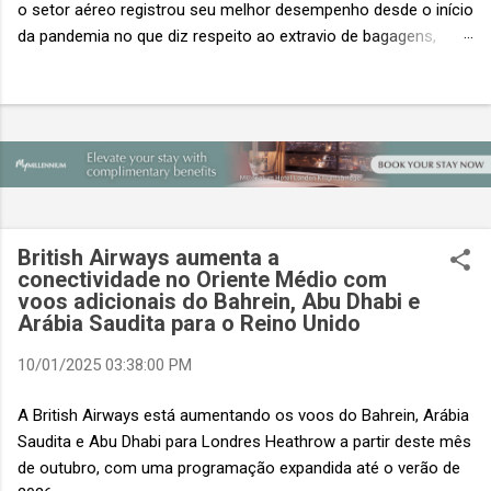
o setor aéreo registrou seu melhor desempenho desde o início
da pandemia no que diz respeito ao extravio de bagagens,
mesmo com o aumento no número de passageiros. As taxas
caíram 23%, um sinal de que os esforços pela transformação
digital estão dando resultados, de acordo com o relatório
“Baggage IT Insights” de 2026 da SITA, a 20ª edição anual
desse importante estudo de referência à indústria. (© SITA)
Porém, a questão mais importante não é apenas a melhoria. É
a lacuna que ainda persiste. O extravio de bagagens ainda
custa ao setor US$ 6,3 bilhões anualmente. Cada mala
British Airways aumenta a
extraviada acarreta um custo médio de US$ 260. Com um
conectividade no Oriente Médio com
voos adicionais do Bahrein, Abu Dhabi e
lucro líquido médio de apenas US$ 8 por passageiro, uma mala
Arábia Saudita para o Reino Unido
extraviada anula o lucro de mais de 30 assentos vendidos, e
cinco anulam o lucro de um voo inteiro. O núme...
10/01/2025 03:38:00 PM
A British Airways está aumentando os voos do Bahrein, Arábia
Saudita e Abu Dhabi para Londres Heathrow a partir deste mês
de outubro, com uma programação expandida até o verão de