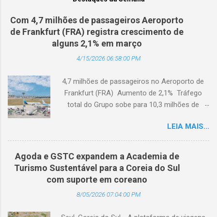
Com 4,7 milhões de passageiros Aeroporto
de Frankfurt (FRA) registra crescimento de
alguns 2,1% em março
4/15/2026 06:58:00 PM
4,7 milhões de passageiros no Aeroporto de
Frankfurt (FRA) Aumento de 2,1% Tráfego
total do Grupo sobe para 10,3 milhões de
passageiros Frankfurt, Alemanha - Cerca de
LEIA MAIS...
4,7 milhões de passageiros utilizaram o
Aeroporto de Frankfurt (FRA) em março de
2026. O tráfego no mês em análise registrou
Agoda e GSTC expandem a Academia de
um crescimento anual de 2,1%, apesar dos
Turismo Sustentável para a Coreia do Sul
impactos extraordinários resultantes de dois
com suporte em coreano
dias de greve e da atual conjuntura geopolítica.
8/05/2026 07:04:00 PM
Cerca de 100 mil passageiros no FRA foram
afetados pelas greves da Lufthansa que