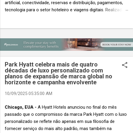
artificial, conectividade, reservas e distribuição, pagamentos,
tecnologia para o setor hoteleiro e viagens digitais. Realizada
em conjunto com a ITB Asia e a MICE Show Asia, a Travel
Tech Asia faz parte do principal evento do setor de viagens da
Ásia. Com um único Passe de Acesso Total, os visitantes
podem acessar os três eventos simultâneos A Travel Tech
Asia 2026 retorna de 21 a 23 de outubro de 2026 no Sands
Expo & Convention Centre (Nível 1), em Singapura, reunindo
fornecedores de tecnologia, empresas de viagens e
Park Hyatt celebra mais de quatro
compradores para explorar as inovações que moldam o futuro
décadas de luxo personalizado com
das viagens. O evento também contará com a presença de
planos de expansão de marca global no
importantes nomes do setor e debates sobre as principais
horizonte e campanha envolvente
tendências que impulsionam a próxima geração da tecnologia
10/09/2025 05:35:00 AM
de viagens, desde inteligência artificial e transformação...
Chicago, EUA -
A Hyatt Hotels anunciou no final do mês
passado que o compromisso da marca Park Hyatt com o luxo
personalizado se reflete não apenas em sua filosofia de
fornecer serviço do mais alto padrão, mas também na