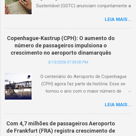
Sustentável (GSTC) anunciam conjuntamente a
expansão da Academia de Turismo Sustentável
LEIA MAIS...
para a Coreia do Sul, com suporte completo
em coreano. (Arquivo © BlogTurS) Este marco
surge no momento em que a Academia celebra
Copenhague-Kastrup (CPH): O aumento do
seu primeiro aniversário e ultrapassa a marca
número de passageiros impulsiona o
de 3.000 usuários cadastrados, dando
crescimento no aeroporto dinamarquês
continuidade à sua missão de apoiar
3/13/2026 07:59:00 PM
profissionais da hotelaria em toda a região,
capacitando-os com conhecimento prático
O centenário do Aeroporto de Copenhague
sobre turismo mais sustentável, com base no
(CPH) agora faz parte da história. Esse se
Padrão Hoteleiro GSTC. Desde o seu
tornou o ano com o maior número de
lançamento, há um ano, a Academia de
passageiros já registrado no aeroporto. Nunca
Turismo Sustentável tornou-se um importante
LEIA MAIS...
houve conexões aéreas melhores entre a
recurso para profissionais da hotelaria que
Dinamarca e o mundo, e isso é positivo para a
buscam promover práticas sustentáveis ​​em
sociedade como um todo. (© Copenhague
toda a Ásia. Com a disponibilidade agora em
Com 4,7 milhões de passageiros Aeroporto
Airports) O número de viajantes nunca foi tão
coreano, a Academia fortalece ainda mais sua
de Frankfurt (FRA) registra crescimento de
alto no Aeroporto de Copenhague (CPH). Um