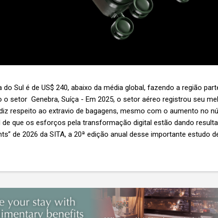
 do Sul é de US$ 240, abaixo da média global, fazendo a região par
 o setor Genebra, Suíça - Em 2025, o setor aéreo registrou seu 
 diz respeito ao extravio de bagagens, mesmo com o aumento no n
l de que os esforços pela transformação digital estão dando resul
ghts” de 2026 da SITA, a 20ª edição anual desse importante estudo de
s importante não é apenas a melhoria. É a lacuna que ainda persis
6,3 bilhões anualmente. Cada mala extraviada acarreta um custo m
nas US$ 8 por passageiro, uma mala extraviada anula o lucro de mai
um voo inteiro. O núme...