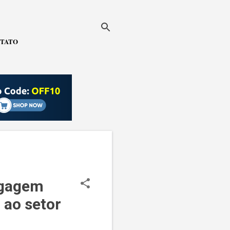
TATO
agagem
 ao setor