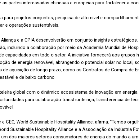
e as partes interessadas chinesas e europeias para fortalecer a coo
a para projetos conjuntos, pesquisa de alto nível e compartilhamen
lar e operações sustentáveis.
 Aliança e a CPIA desenvolverão em conjunto insights estratégicos,
ão, incluindo a colaboração por meio da Academia Mundial de Hospi
de capacidades em todo o setor. A iniciativa fornecerá aos grupos 
doção de energia renovável, abrangendo o potencial solar no local, s
de aquisição de longo prazo, como os Contratos de Compra de Ene
estável e de baixo carbono.
teleira global com o dinâmico ecossistema de inovação em energia l
rtunidades para colaboração transfronteiriça, transferência de te
novável.
 e CEO, World Sustainable Hospitality Alliance, afirma: “Temos orgu
World Sustainable Hospitality Alliance e a Associação da Indústria Fo
 um dos maiores setores consumidores de energia do mundo a um i