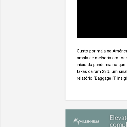
Custo por mala na América
ampla de melhoria em todo
início da pandemia no que
taxas caíram 23%, um sina
relatório “Baggage IT Insi
SITA) Porém, a questão mai
ainda custa ao setor US$ 
lucro líquido médio de ape
e cinco anulam o lucro de 