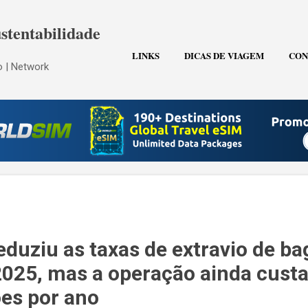
Pular para o conteúdo principal
stentabilidade
LINKS
DICAS DE VIAGEM
CON
 | Network
eduziu as taxas de extravio de b
25, mas a operação ainda custa
ões por ano