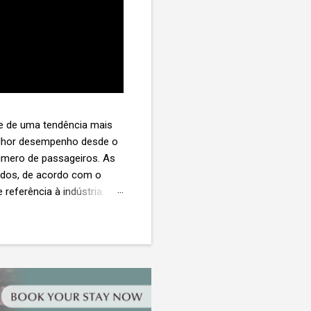
te de uma tendência mais
melhor desempenho desde o
úmero de passageiros. As
tados, de acordo com o
 referência à indústria. (©
te. O extravio de bagagens
édio de US$ 260. Com um
s de 30 assentos vendidos,