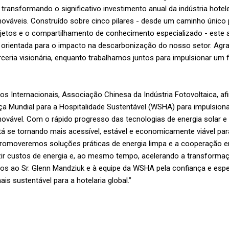
 transformando o significativo investimento anual da indústria hote
nováveis. Construído sobre cinco pilares - desde um caminho único p
jetos e o compartilhamento de conhecimento especializado - este
e orientada para o impacto na descarbonização do nosso setor. Agr
ceria visionária, enquanto trabalhamos juntos para impulsionar um f
ntos Internacionais, Associação Chinesa da Indústria Fotovoltaica, a
ça Mundial para a Hospitalidade Sustentável (WSHA) para impulsiona
renovável. Com o rápido progresso das tecnologias de energia solar
stá se tornando mais acessível, estável e economicamente viável pa
promoveremos soluções práticas de energia limpa e a cooperação em
zir custos de energia e, ao mesmo tempo, acelerando a transform
s ao Sr. Glenn Mandziuk e à equipe da WSHA pela confiança e espe
is sustentável para a hotelaria global.”