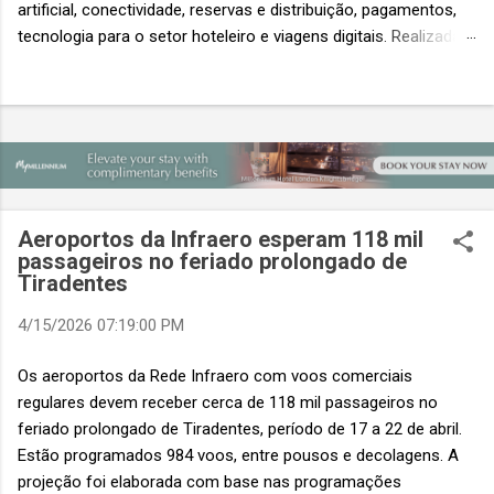
artificial, conectividade, reservas e distribuição, pagamentos,
tecnologia para o setor hoteleiro e viagens digitais. Realizada
em conjunto com a ITB Asia e a MICE Show Asia, a Travel
Tech Asia faz parte do principal evento do setor de viagens da
Ásia. Com um único Passe de Acesso Total, os visitantes
podem acessar os três eventos simultâneos A Travel Tech
Asia 2026 retorna de 21 a 23 de outubro de 2026 no Sands
Expo & Convention Centre (Nível 1), em Singapura, reunindo
fornecedores de tecnologia, empresas de viagens e
Aeroportos da Infraero esperam 118 mil
compradores para explorar as inovações que moldam o futuro
passageiros no feriado prolongado de
das viagens. O evento também contará com a presença de
Tiradentes
importantes nomes do setor e debates sobre as principais
4/15/2026 07:19:00 PM
tendências que impulsionam a próxima geração da tecnologia
de viagens, desde inteligência artificial e transformação...
Os aeroportos da Rede Infraero com voos comerciais
regulares devem receber cerca de 118 mil passageiros no
feriado prolongado de Tiradentes, período de 17 a 22 de abril.
Estão programados 984 voos, entre pousos e decolagens. A
projeção foi elaborada com base nas programações