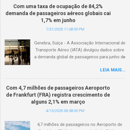
Com uma taxa de ocupação de 84,2%
demanda de passageiros aéreos globais cai
1,7% em junho
7/31/2026 11:08:00 PM
Genebra, Suíça - A Associação Internacional de
Transporte Aéreo (IATA) divulgou dados sobre
a demanda global de passageiros para junho de
2026. (© Freepik) A demanda total, medida em
LEIA MAIS...
passageiros-quilômetro pagos (RPK), caiu 1,7%
em comparação com junho de 2025. Excluindo
o Oriente Médio, a demanda diminuiu 0,6%. A
Com 4,7 milhões de passageiros Aeroporto
capacidade total, medida em assentos-
de Frankfurt (FRA) registra crescimento de
quilômetro disponíveis (ASK), diminuiu 1,3% em
alguns 2,1% em março
relação ao ano anterior. A taxa de ocupação foi
4/15/2026 06:58:00 PM
de 84,2% (-0,4 ponto percentual em
comparação com junho de 2025). A demanda
4,7 milhões de passageiros no Aeroporto de
internacional caiu 0,9% em comparação com