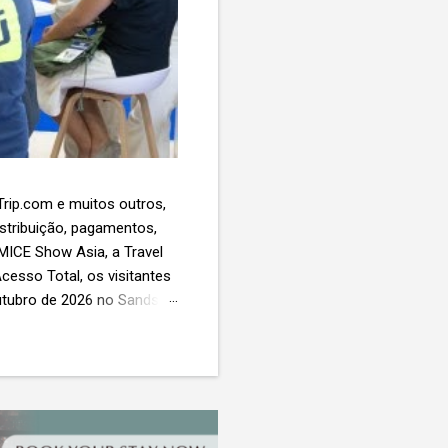
 Trip.com e muitos outros,
istribuição, pagamentos,
 MICE Show Asia, a Travel
cesso Total, os visitantes
utubro de 2026 no Sands
esas de viagens e
 contará com a presença
próxima geração da