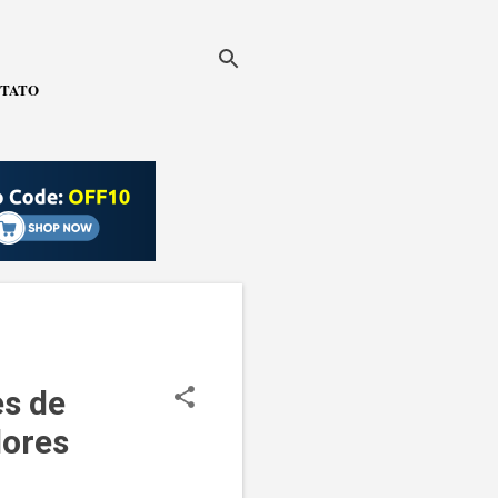
TATO
es de
ores