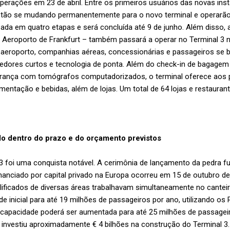
operações em 23 de abril. Entre os primeiros usuários das novas ins
ão se mudando permanentemente para o novo terminal e operarão se
ada em quatro etapas e será concluída até 9 de junho. Além disso,
Aeroporto de Frankfurt – também passará a operar no Terminal 3 n
aeroporto, companhias aéreas, concessionárias e passageiros se b
rredores curtos e tecnologia de ponta. Além do check-in de bagage
gurança com tomógrafos computadorizados, o terminal oferece aos
mentação e bebidas, além de lojas. Um total de 64 lojas e restauran
do dentro do prazo e do orçamento previstos
3 foi uma conquista notável. A cerimônia de lançamento da pedra 
financiado por capital privado na Europa ocorreu em 15 de outubro d
alificados de diversas áreas trabalhavam simultaneamente no canteir
 inicial para até 19 milhões de passageiros por ano, utilizando os 
 capacidade poderá ser aumentada para até 25 milhões de passage
t investiu aproximadamente € 4 bilhões na construção do Terminal 3