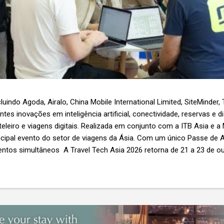
luindo Agoda, Airalo, China Mobile International Limited, SiteMinder,
es inovações em inteligência artificial, conectividade, reservas e d
teleiro e viagens digitais. Realizada em conjunto com a ITB Asia e a
ncipal evento do setor de viagens da Ásia. Com um único Passe de A
ntos simultâneos A Travel Tech Asia 2026 retorna de 21 a 23 de o
Nível 1), em Singapura, reunindo fornecedores de tecnologia, empr
r as inovações que moldam o futuro das viagens. O evento também
etor e debates sobre as principais tendências que impulsionam a 
 inteligência artificial e transformação...