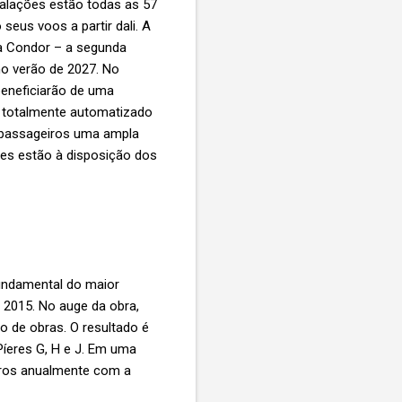
talações estão todas as 57
us voos a partir dali. A
 a Condor – a segunda
o verão de 2027. No
eneficiarão de uma
m totalmente automatizado
 passageiros uma ampla
tes estão à disposição dos
fundamental do maior
e 2015. No auge da obra,
o de obras. O resultado é
Píeres G, H e J. Em uma
iros anualmente com a
.