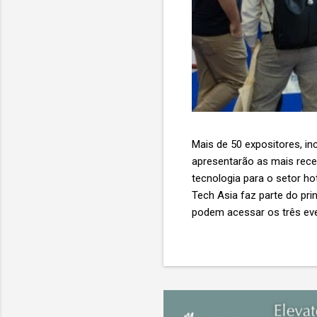
Mais de 50 expositores, inc
apresentarão as mais recent
tecnologia para o setor ho
Tech Asia faz parte do pri
podem acessar os três eve
Expo & Convention Centre (
compradores para explora
de importantes nomes do s
tecnologia de viagens, desde