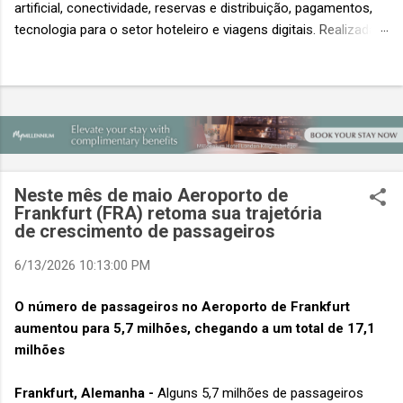
artificial, conectividade, reservas e distribuição, pagamentos,
tecnologia para o setor hoteleiro e viagens digitais. Realizada
em conjunto com a ITB Asia e a MICE Show Asia, a Travel
Tech Asia faz parte do principal evento do setor de viagens da
Ásia. Com um único Passe de Acesso Total, os visitantes
podem acessar os três eventos simultâneos A Travel Tech
Asia 2026 retorna de 21 a 23 de outubro de 2026 no Sands
Expo & Convention Centre (Nível 1), em Singapura, reunindo
fornecedores de tecnologia, empresas de viagens e
Neste mês de maio Aeroporto de
compradores para explorar as inovações que moldam o futuro
Frankfurt (FRA) retoma sua trajetória
das viagens. O evento também contará com a presença de
de crescimento de passageiros
importantes nomes do setor e debates sobre as principais
6/13/2026 10:13:00 PM
tendências que impulsionam a próxima geração da tecnologia
de viagens, desde inteligência artificial e transformação...
O número de passageiros no Aeroporto de Frankfurt
aumentou para 5,7 milhões, chegando a um total de 17,1
milhões
Frankfurt, Alemanha -
Alguns 5,7 milhões de passageiros