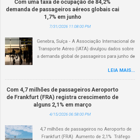
Com uma taxa de ocupação de 84,2%
demanda de passageiros aéreos globais cai
1,7% em junho
7/31/2026 11:08:00 PM
Genebra, Suíça - A Associação Internacional de
Transporte Aéreo (IATA) divulgou dados sobre
a demanda global de passageiros para junho de
2026. (© Freepik) A demanda total, medida em
LEIA MAIS...
passageiros-quilômetro pagos (RPK), caiu 1,7%
em comparação com junho de 2025. Excluindo
o Oriente Médio, a demanda diminuiu 0,6%. A
Com 4,7 milhões de passageiros Aeroporto
capacidade total, medida em assentos-
de Frankfurt (FRA) registra crescimento de
quilômetro disponíveis (ASK), diminuiu 1,3% em
alguns 2,1% em março
relação ao ano anterior. A taxa de ocupação foi
4/15/2026 06:58:00 PM
de 84,2% (-0,4 ponto percentual em
comparação com junho de 2025). A demanda
4,7 milhões de passageiros no Aeroporto de
internacional caiu 0,9% em comparação com
Frankfurt (FRA) Aumento de 2,1% Tráfego
junho de 2025. Excluindo o Oriente Médio, a