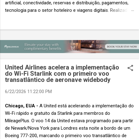
artificial, conectividade, reservas e distribuição, pagamentos,
tecnologia para o setor hoteleiro e viagens digitais. Realizada
em conjunto com a ITB Asia e a MICE Show Asia, a Travel
Tech Asia faz parte do principal evento do setor de viagens da
Ásia. Com um único Passe de Acesso Total, os visitantes
podem acessar os três eventos simultâneos A Travel Tech
Asia 2026 retorna de 21 a 23 de outubro de 2026 no Sands
Expo & Convention Centre (Nível 1), em Singapura, reunindo
fornecedores de tecnologia, empresas de viagens e
United Airlines acelera a implementação
compradores para explorar as inovações que moldam o futuro
do Wi-Fi Starlink com o primeiro voo
das viagens. O evento também contará com a presença de
transatlântico de aeronave widebody
importantes nomes do setor e debates sobre as principais
6/22/2026 11:22:00 PM
tendências que impulsionam a próxima geração da tecnologia
de viagens, desde inteligência artificial e transformação...
Chicago, EUA -
A United está acelerando a implementação do
Wi-Fi rápido e gratuito da Starlink para membros do
MileagePlus. O voo 14 da United estava programado para partir
de Newark/Nova York para Londres esta noite a bordo de um
Boeing 777-200, marcando o primeiro voo transatlântico de