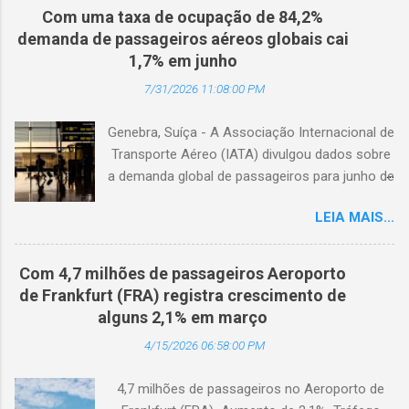
Com uma taxa de ocupação de 84,2%
demanda de passageiros aéreos globais cai
1,7% em junho
7/31/2026 11:08:00 PM
Genebra, Suíça - A Associação Internacional de
Transporte Aéreo (IATA) divulgou dados sobre
a demanda global de passageiros para junho de
2026. (© Freepik) A demanda total, medida em
LEIA MAIS...
passageiros-quilômetro pagos (RPK), caiu 1,7%
em comparação com junho de 2025. Excluindo
o Oriente Médio, a demanda diminuiu 0,6%. A
Com 4,7 milhões de passageiros Aeroporto
capacidade total, medida em assentos-
de Frankfurt (FRA) registra crescimento de
quilômetro disponíveis (ASK), diminuiu 1,3% em
alguns 2,1% em março
relação ao ano anterior. A taxa de ocupação foi
4/15/2026 06:58:00 PM
de 84,2% (-0,4 ponto percentual em
comparação com junho de 2025). A demanda
4,7 milhões de passageiros no Aeroporto de
internacional caiu 0,9% em comparação com