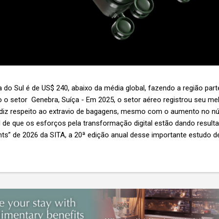
 do Sul é de US$ 240, abaixo da média global, fazendo a região par
 o setor Genebra, Suíça - Em 2025, o setor aéreo registrou seu 
 diz respeito ao extravio de bagagens, mesmo com o aumento no n
l de que os esforços pela transformação digital estão dando resul
ghts” de 2026 da SITA, a 20ª edição anual desse importante estudo de
s importante não é apenas a melhoria. É a lacuna que ainda persis
6,3 bilhões anualmente. Cada mala extraviada acarreta um custo m
nas US$ 8 por passageiro, uma mala extraviada anula o lucro de mai
um voo inteiro. O núme...