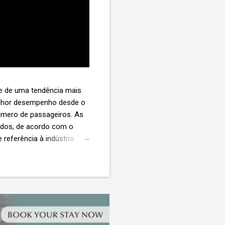
te de uma tendência mais
melhor desempenho desde o
úmero de passageiros. As
tados, de acordo com o
 referência à indústria. (©
te. O extravio de bagagens
édio de US$ 260. Com um
s de 30 assentos vendidos,