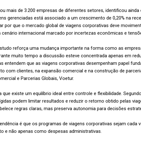
sou mais de 3.200 empresas de diferentes setores, identificou aind
ns gerenciadas está associado a um crescimento de 0,20% na rece
ar por que o mercado global de viagens corporativas deve moviment
cenário internacional marcado por incertezas econômicas e tensõe
 estudo reforça uma mudança importante na forma como as empre
rante muito tempo a discussão esteve concentrada apenas em redu
s entendem que as viagens corporativas desempenham papel fund
o com clientes, na expansão comercial e na construção de parcerias
omercial e Parcerias Globais, Voetur.
ue existe um equilíbrio ideal entre controle e flexibilidade. Segun
ígidas podem limitar resultados e reduzir o retorno obtido pelas vi
tabelece regras claras, mas preserva autonomia para decisões estra
 tendência é que os programas de viagens corporativas sejam cada
to e não apenas como despesas administrativas.