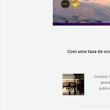
Com uma taxa de ocu
Genebra, 
globa
quilôm
demanda 
1,3% em r
com junh