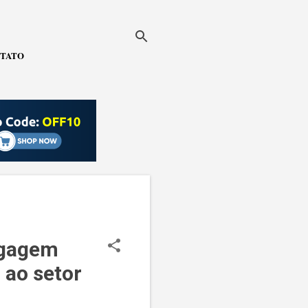
TATO
agagem
 ao setor