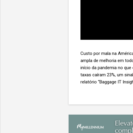
Custo por mala na América
ampla de melhoria em todo
início da pandemia no que
taxas caíram 23%, um sina
relatório “Baggage IT Insi
SITA) Porém, a questão mai
ainda custa ao setor US$ 
lucro líquido médio de ape
e cinco anulam o lucro de 