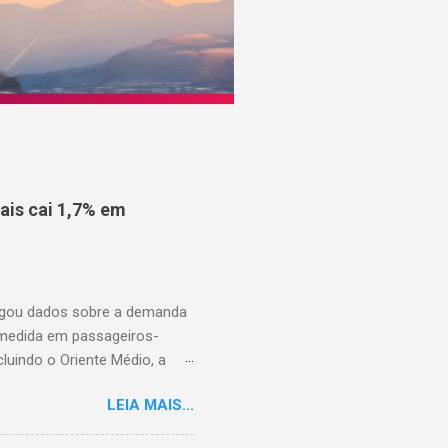
is cai 1,7% em
ulgou dados sobre a demanda
 medida em passageiros-
uindo o Oriente Médio, a
disponíveis (ASK), diminuiu
LEIA MAIS...
to percentual em comparação
junho de 2025. Excluindo o