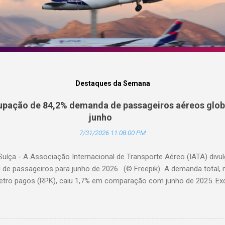
Destaques da Semana
pação de 84,2% demanda de passageiros aéreos globa
junho
7/31/2026 11:08:00 PM
Suíça - A Associação Internacional de Transporte Aéreo (IATA) div
l de passageiros para junho de 2026. (© Freepik) A demanda total,
etro pagos (RPK), caiu 1,7% em comparação com junho de 2025. Excl
diminuiu 0,6%. A capacidade total, medida em assentos-quilômetro 
elação ao ano anterior. A taxa de ocupação foi de 84,2% (-0,4 pon
o de 2025). A demanda internacional caiu 0,9% em comparação com 