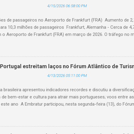
nibilidade agora em coreano, a Academia fortalece ainda mais sua 
4/15/2026 06:58:00 PM
ficado setor hoteleiro da Coreia do Sul. A Dra. Mihee Kang, Diretora d
hões de passageiros no Aeroporto de Frankfurt (FRA) Aumento de 2
ara 10,3 milhões de passageiros Frankfurt, Alemanha - Cerca de 4,
am o Aeroporto de Frankfurt (FRA) em março de 2026. O tráfego no 
o anual de 2,1%, apesar dos impactos extraordinários resultantes de 
 geopolítica. Cerca de 100 mil passageiros no FRA foram afetados 
 em meados de março. As consequências da guerra com o Irã levara
no tráfego com destino ao Oriente Médio durante o mês em análise.
Portugal estreitam laços no Fórum Atlântico de Turi
sada por um forte crescimento para destinos na África (alta de 22
4/13/2026 05:11:00 PM
ia +32,4%; Índia +22,2%; China +22,2%). (© Fraport) O tráfego em 
longo do trimestre como um todo. Nos primeiros três mese
a brasileira apresentou indicadores recordes e discutiu a diversifica
de bem-estar e cultura para atrair mais portugueses; voos entre a
este ano A Embratur participou, nesta segunda-feira (13), do Fórum
em São Paulo (SP). O encontro aconteceu no Tivoli Mofarrej São Pa
ional, fluxo turístico, o fortalecimento das relações entre os dois p
tos. Bruno Reis (dir.) apresentou indicadores de crescimento do tur
em 2025 com 9,3 milhões de chegadas de viajantes de outros países