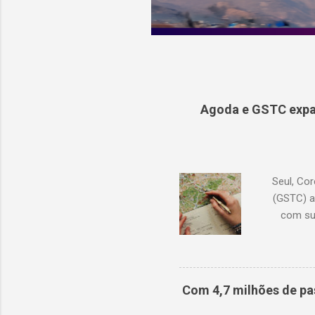
Agoda e GSTC expa
Seul, Cor
(GSTC) a
com su
Academia
continu
conhecime
lançam
Com 4,7 milhões de pa
pro