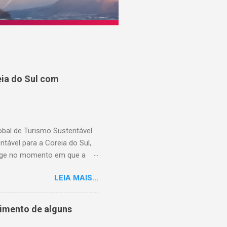
ia do Sul com
lobal de Turismo Sustentável
ável para a Coreia do Sul,
rge no momento em que a
suários cadastrados, dando
LEIA MAIS...
região, capacitando-os com
Hoteleiro GSTC. Desde o seu
 importante recurso para
cimento de alguns
​em toda a Ásia. Com a