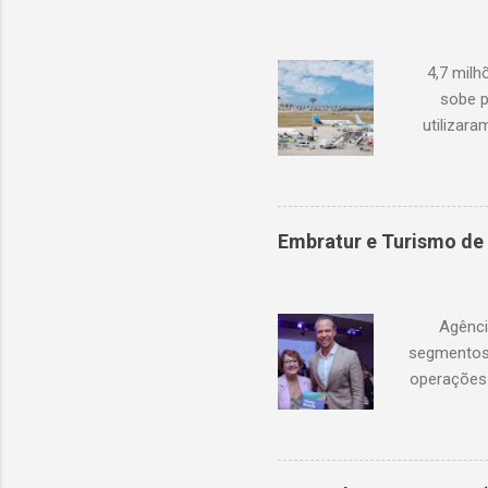
dispo
diversi
4,7 mil
sobe p
utilizar
cresciment
conjuntura
ocorreram
de 68,6% 
Embratur e Turismo de 
compen
(Tailând
Agênci
segmentos 
operações 
Portugal, 
internac
investimen
recorde 