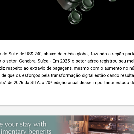
 do Sul é de US$ 240, abaixo da média global, fazendo a região par
 o setor Genebra, Suíça - Em 2025, o setor aéreo registrou seu 
 diz respeito ao extravio de bagagens, mesmo com o aumento no n
l de que os esforços pela transformação digital estão dando resul
ghts” de 2026 da SITA, a 20ª edição anual desse importante estudo de
s importante não é apenas a melhoria. É a lacuna que ainda persis
6,3 bilhões anualmente. Cada mala extraviada acarreta um custo m
nas US$ 8 por passageiro, uma mala extraviada anula o lucro de mai
um voo inteiro. O núme...