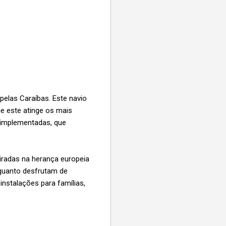
pelas Caraíbas. Este navio
ue este atinge os mais
s implementadas, que
piradas na herança europeia
quanto desfrutam de
nstalações para famílias,