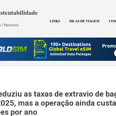
Pular para o conteúdo principal
stentabilidade
LINKS
DICAS DE VIAGEM
CON
 | Network
eduziu as taxas de extravio de b
25, mas a operação ainda custa
ões por ano