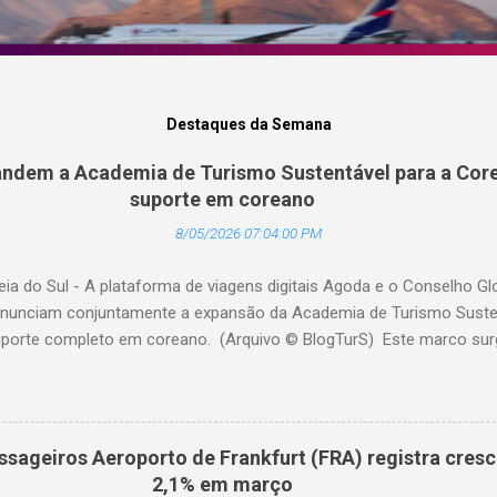
Destaques da Semana
ndem a Academia de Turismo Sustentável para a Core
suporte em coreano
8/05/2026 07:04:00 PM
eia do Sul - A plataforma de viagens digitais Agoda e o Conselho G
nunciam conjuntamente a expansão da Academia de Turismo Sustent
porte completo em coreano. (Arquivo © BlogTurS) Este marco su
 celebra seu primeiro aniversário e ultrapassa a marca de 3.000 u
idade à sua missão de apoiar profissionais da hotelaria em toda a 
nto prático sobre turismo mais sustentável, com base no Padrão 
ento, há um ano, a Academia de Turismo Sustentável tornou-se um
ssageiros Aeroporto de Frankfurt (FRA) registra cres
fissionais da hotelaria que buscam promover práticas sustentáveis ​
2,1% em março