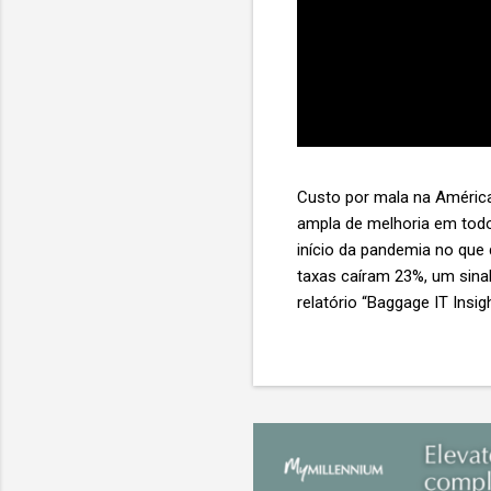
Custo por mala na América
ampla de melhoria em todo
início da pandemia no que
taxas caíram 23%, um sina
relatório “Baggage IT Insi
SITA) Porém, a questão mai
ainda custa ao setor US$ 
lucro líquido médio de ape
e cinco anulam o lucro de 