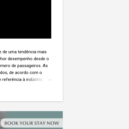
te de uma tendência mais
melhor desempenho desde o
úmero de passageiros. As
tados, de acordo com o
 referência à indústria. (©
te. O extravio de bagagens
édio de US$ 260. Com um
s de 30 assentos vendidos,