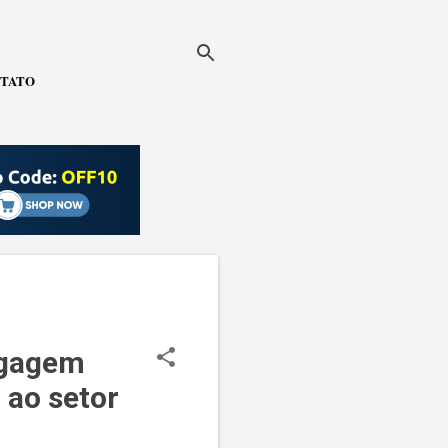
TATO
agagem
 ao setor