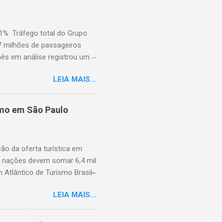
capacidade de atender ao
e Garantia, GSTC, afirmo...
,1% Tráfego total do Grupo
7 milhões de passageiros
mês em análise registrou um
dois dias de greve e da atual
LEIA MAIS...
pelas greves da Lufthansa que
m a uma queda significativa
 No entanto, essa queda foi
smo em São Paulo
,3%) e no Extremo Oriente
Frankfurt também cresceu ao
s de ...
ção da oferta turística em
s nações devem somar 6,4 mil
 Atlântico de Turismo Brasil-
ulo Hotel e debateu promoção
LEIA MAIS...
aíses, conectividade aérea e
ismo internacional no Brasil,
. (© Embratur) O diretor de