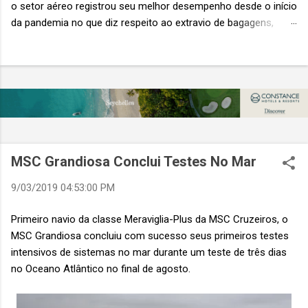
o setor aéreo registrou seu melhor desempenho desde o início
da pandemia no que diz respeito ao extravio de bagagens,
mesmo com o aumento no número de passageiros. As taxas
caíram 23%, um sinal de que os esforços pela transformação
digital estão dando resultados, de acordo com o relatório
“Baggage IT Insights” de 2026 da SITA, a 20ª edição anual
desse importante estudo de referência à indústria. (© SITA)
Porém, a questão mais importante não é apenas a melhoria. É
a lacuna que ainda persiste. O extravio de bagagens ainda
custa ao setor US$ 6,3 bilhões anualmente. Cada mala
MSC Grandiosa Conclui Testes No Mar
extraviada acarreta um custo médio de US$ 260. Com um
9/03/2019 04:53:00 PM
lucro líquido médio de apenas US$ 8 por passageiro, uma mala
extraviada anula o lucro de mais de 30 assentos vendidos, e
Primeiro navio da classe Meraviglia-Plus da MSC Cruzeiros, o
cinco anulam o lucro de um voo inteiro. O núme...
MSC Grandiosa concluiu com sucesso seus primeiros testes
intensivos de sistemas no mar durante um teste de três dias
no Oceano Atlântico no final de agosto.