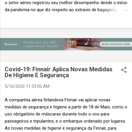
o setor aéreo registrou seu melhor desempenho desde o início
da pandemia no que diz respeito ao extravio de bagagens,
mesmo com o aumento no número de passageiros. As taxas
caíram 23%, um sinal de que os esforços pela transformação
digital estão dando resultados, de acordo com o relatório
“Baggage IT Insights” de 2026 da SITA, a 20ª edição anual
desse importante estudo de referência à indústria. (© SITA)
Porém, a questão mais importante não é apenas a melhoria. É
a lacuna que ainda persiste. O extravio de bagagens ainda
custa ao setor US$ 6,3 bilhões anualmente. Cada mala
Covid-19: Finnair Aplica Novas Medidas
extraviada acarreta um custo médio de US$ 260. Com um
De Higiene E Segurança
lucro líquido médio de apenas US$ 8 por passageiro, uma mala
5/16/2020 11:33:00 AM
extraviada anula o lucro de mais de 30 assentos vendidos, e
cinco anulam o lucro de um voo inteiro. O núme...
A companhia aérea finlandesa Finnair vai aplicar novas
medidas de segurança e higiene a partir de 18 de Maio, como o
uso obrigatório de máscaras durante todo o voo para
passageiros e tripulantes, e o embarque ordenado por lugares.
As novas medidas de higiene e segurança da Finnair, para