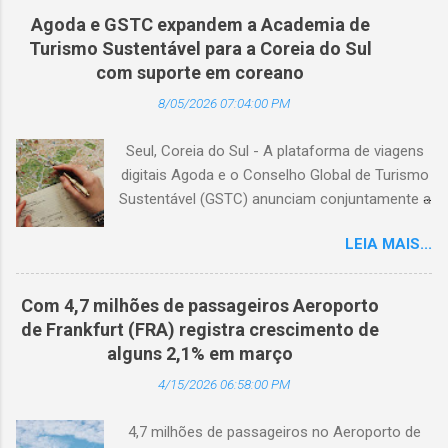
Agoda e GSTC expandem a Academia de
Turismo Sustentável para a Coreia do Sul
com suporte em coreano
8/05/2026 07:04:00 PM
Seul, Coreia do Sul - A plataforma de viagens
digitais Agoda e o Conselho Global de Turismo
Sustentável (GSTC) anunciam conjuntamente a
expansão da Academia de Turismo Sustentável
LEIA MAIS...
para a Coreia do Sul, com suporte completo
em coreano. (Arquivo © BlogTurS) Este marco
surge no momento em que a Academia celebra
Com 4,7 milhões de passageiros Aeroporto
seu primeiro aniversário e ultrapassa a marca
de Frankfurt (FRA) registra crescimento de
de 3.000 usuários cadastrados, dando
alguns 2,1% em março
continuidade à sua missão de apoiar
4/15/2026 06:58:00 PM
profissionais da hotelaria em toda a região,
capacitando-os com conhecimento prático
4,7 milhões de passageiros no Aeroporto de
sobre turismo mais sustentável, com base no