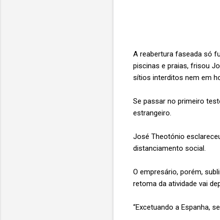
A reabertura faseada só fu
piscinas e praias, frisou 
sítios interditos nem em ho
Se passar no primeiro tes
estrangeiro.
José Theotónio esclareceu
distanciamento social.
O empresário, porém, subli
retoma da atividade vai de
“Excetuando a Espanha, se