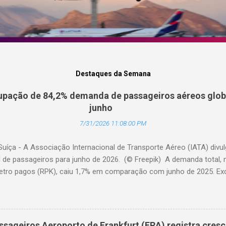
Destaques da Semana
pação de 84,2% demanda de passageiros aéreos globa
junho
7/31/2026 11:08:00 PM
Suíça - A Associação Internacional de Transporte Aéreo (IATA) div
l de passageiros para junho de 2026. (© Freepik) A demanda total,
etro pagos (RPK), caiu 1,7% em comparação com junho de 2025. Excl
diminuiu 0,6%. A capacidade total, medida em assentos-quilômetro 
elação ao ano anterior. A taxa de ocupação foi de 84,2% (-0,4 pon
o de 2025). A demanda internacional caiu 0,9% em comparação com 
édio, a demanda cresceu 1,1%. A capacidade diminuiu 0,6% em relaçã
ssageiros Aeroporto de Frankfurt (FRA) registra cres