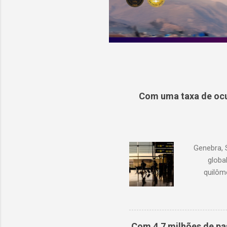
Com uma taxa de ocu
Genebra, 
globa
quilôm
demanda 
1,3% em r
com junh
Oriente M
Com 4,7 milhões de pa