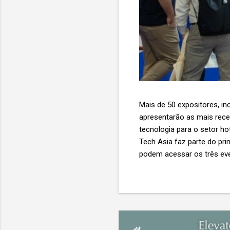
Mais de 50 expositores, inc
apresentarão as mais recent
tecnologia para o setor ho
Tech Asia faz parte do pri
podem acessar os três eve
Expo & Convention Centre (
compradores para explora
de importantes nomes do s
tecnologia de viagens, desde