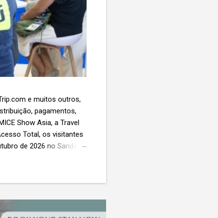
 Trip.com e muitos outros,
istribuição, pagamentos,
 MICE Show Asia, a Travel
cesso Total, os visitantes
utubro de 2026 no Sands
esas de viagens e
 contará com a presença
próxima geração da