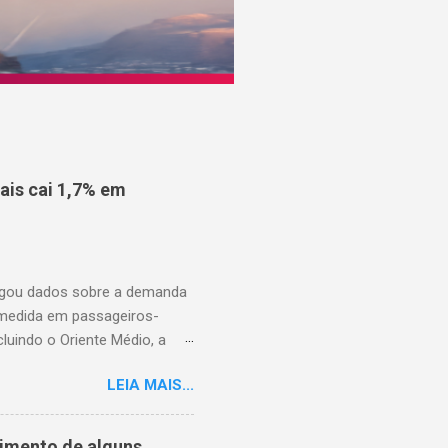
is cai 1,7% em
ulgou dados sobre a demanda
 medida em passageiros-
uindo o Oriente Médio, a
disponíveis (ASK), diminuiu
LEIA MAIS...
to percentual em comparação
junho de 2025. Excluindo o
o ao ano anterior, e o fator
cimento de alguns