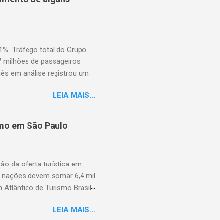
nho de 2025). A demanda
iminuiu 2,4% em relação ao
em comparação com j...
,1% Tráfego total do Grupo
7 milhões de passageiros
mês em análise registrou um
dois dias de greve e da atual
LEIA MAIS...
pelas greves da Lufthansa que
m a uma queda significativa
 No entanto, essa queda foi
smo em São Paulo
,3%) e no Extremo Oriente
Frankfurt também cresceu ao
s de ...
ção da oferta turística em
s nações devem somar 6,4 mil
 Atlântico de Turismo Brasil-
ulo Hotel e debateu promoção
LEIA MAIS...
aíses, conectividade aérea e