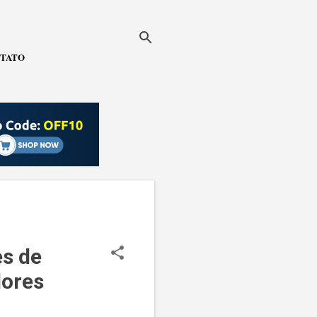
TATO
es de
ores