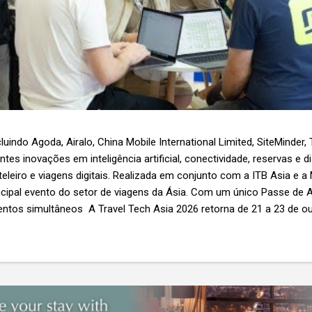
luindo Agoda, Airalo, China Mobile International Limited, SiteMinder,
es inovações em inteligência artificial, conectividade, reservas e d
teleiro e viagens digitais. Realizada em conjunto com a ITB Asia e a
ncipal evento do setor de viagens da Ásia. Com um único Passe de A
ntos simultâneos A Travel Tech Asia 2026 retorna de 21 a 23 de o
Nível 1), em Singapura, reunindo fornecedores de tecnologia, empr
r as inovações que moldam o futuro das viagens. O evento também
etor e debates sobre as principais tendências que impulsionam a 
 inteligência artificial e transformação...