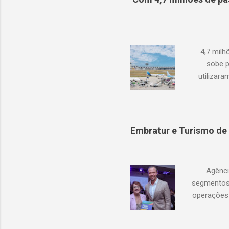
de oc
doméstic
ano
4,7 mil
sobe p
utilizar
cresciment
conjuntura
ocorreram
de 68,6% 
Embratur e Turismo de 
compen
(Tailând
Agênci
segmentos 
operações 
Portugal, 
internac