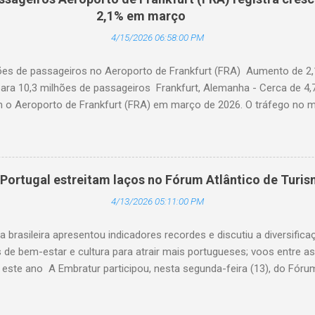
upação foi de 84,2% (-0,2 ponto percentual em comparação com ju
2,1% em março
a contraiu 3,0% em comparação com junho de 2025. A capacidade d
4/15/2026 06:58:00 PM
 anterior. O fator de ocupação foi de 84,0% (-0,5 ponto percentual 
hões de passageiros no Aeroporto de Frankfurt (FRA) Aumento de 2
ara 10,3 milhões de passageiros Frankfurt, Alemanha - Cerca de 4,
am o Aeroporto de Frankfurt (FRA) em março de 2026. O tráfego no 
o anual de 2,1%, apesar dos impactos extraordinários resultantes de 
 geopolítica. Cerca de 100 mil passageiros no FRA foram afetados 
 em meados de março. As consequências da guerra com o Irã levara
no tráfego com destino ao Oriente Médio durante o mês em análise.
Portugal estreitam laços no Fórum Atlântico de Turi
sada por um forte crescimento para destinos na África (alta de 22
4/13/2026 05:11:00 PM
ia +32,4%; Índia +22,2%; China +22,2%). (© Fraport) O tráfego em 
longo do trimestre como um todo. Nos primeiros três mese
a brasileira apresentou indicadores recordes e discutiu a diversifica
de bem-estar e cultura para atrair mais portugueses; voos entre a
este ano A Embratur participou, nesta segunda-feira (13), do Fórum
em São Paulo (SP). O encontro aconteceu no Tivoli Mofarrej São Pa
ional, fluxo turístico, o fortalecimento das relações entre os dois p