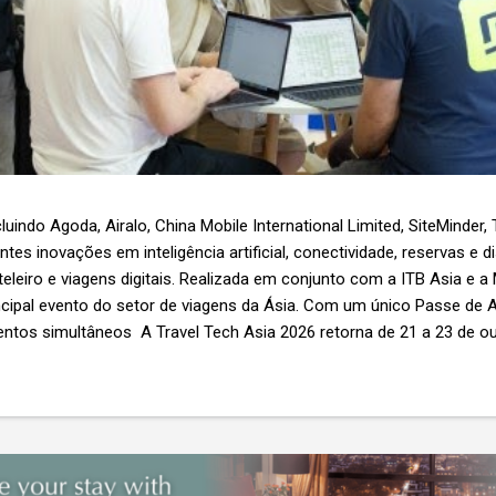
luindo Agoda, Airalo, China Mobile International Limited, SiteMinder,
es inovações em inteligência artificial, conectividade, reservas e d
teleiro e viagens digitais. Realizada em conjunto com a ITB Asia e a
ncipal evento do setor de viagens da Ásia. Com um único Passe de A
ntos simultâneos A Travel Tech Asia 2026 retorna de 21 a 23 de o
Nível 1), em Singapura, reunindo fornecedores de tecnologia, empr
r as inovações que moldam o futuro das viagens. O evento também
etor e debates sobre as principais tendências que impulsionam a 
 inteligência artificial e transformação...