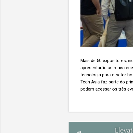
Mais de 50 expositores, inc
apresentarão as mais recent
tecnologia para o setor ho
Tech Asia faz parte do pri
podem acessar os três eve
Expo & Convention Centre (
compradores para explora
de importantes nomes do s
tecnologia de viagens, desde