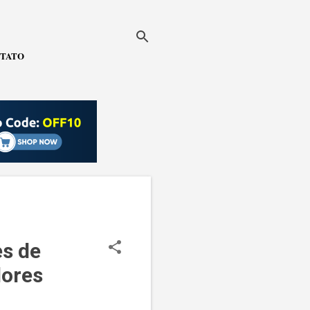
TATO
es de
ores