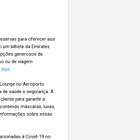
 reservas para oferecer aos
m um bilhete da Emirates
 opções generosos de
voo ou de viagem
s
aqui
.
o Lounge no Aeroporto
a de saúde e segurança. A
iente para garantir a
s contendo máscaras, luvas,
 informações sobre essas
lacionadas à Covid-19 no