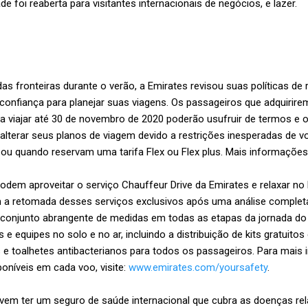
ade foi reaberta para visitantes internacionais de negócios, e lazer.
as fronteiras durante o verão, a Emirates revisou suas políticas de
e confiança para planejar suas viagens. Os passageiros que adquirire
ara viajar até 30 de novembro de 2020 poderão usufruir de termos e
alterar seus planos de viagem devido a restrições inesperadas de 
ou quando reservam uma tarifa Flex ou Flex plus. Mais informaçõe
odem aproveitar o serviço Chauffeur Drive da Emirates e relaxar n
m a retomada desses serviços exclusivos após uma análise complet
onjunto abrangente de medidas em todas as etapas da jornada do cl
e equipes no solo e no ar, incluindo a distribuição de kits gratuito
 e toalhetes antibacterianos para todos os passageiros. Para mais
oníveis em cada voo, visite:
www.emirates.com/yoursafety
.
devem ter um seguro de saúde internacional que cubra as doenças re