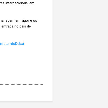
tes internacionais, em
ermanecem em vigor e os
e entrada no país de
/returntoDubai
.