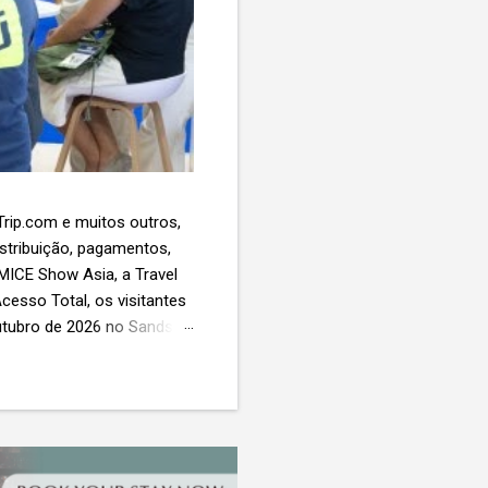
 Trip.com e muitos outros,
istribuição, pagamentos,
 MICE Show Asia, a Travel
cesso Total, os visitantes
utubro de 2026 no Sands
esas de viagens e
 contará com a presença
próxima geração da