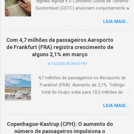
digitais Agoda e o Conselho Global de Turismo
Sustentável (GSTC) anunciam conjuntamente a
expansão da Academia de Turismo Sustentável
LEIA MAIS...
para a Coreia do Sul, com suporte completo
em coreano. (Arquivo © BlogTurS) Este marco
surge no momento em que a Academia celebra
Com 4,7 milhões de passageiros Aeroporto
seu primeiro aniversário e ultrapassa a marca
de Frankfurt (FRA) registra crescimento de
de 3.000 usuários cadastrados, dando
alguns 2,1% em março
continuidade à sua missão de apoiar
4/15/2026 06:58:00 PM
profissionais da hotelaria em toda a região,
capacitando-os com conhecimento prático
4,7 milhões de passageiros no Aeroporto de
sobre turismo mais sustentável, com base no
Frankfurt (FRA) Aumento de 2,1% Tráfego
Padrão Hoteleiro GSTC. Desde o seu
total do Grupo sobe para 10,3 milhões de
lançamento, há um ano, a Academia de
passageiros Frankfurt, Alemanha - Cerca de
Turismo Sustentável tornou-se um importante
LEIA MAIS...
4,7 milhões de passageiros utilizaram o
recurso para profissionais da hotelaria que
Aeroporto de Frankfurt (FRA) em março de
buscam promover práticas sustentáveis ​​em
2026. O tráfego no mês em análise registrou
toda a Ásia. Com a disponibilidade agora em
Copenhague-Kastrup (CPH): O aumento do
um crescimento anual de 2,1%, apesar dos
coreano, a Academia fortalece ainda mais sua
número de passageiros impulsiona o