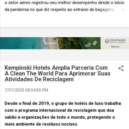
o setor aéreo registrou seu melhor desempenho desde o início
da pandemia no que diz respeito ao extravio de bagagens,
mesmo com o aumento no número de passageiros. As taxas
caíram 23%, um sinal de que os esforços pela transformação
digital estão dando resultados, de acordo com o relatório
“Baggage IT Insights” de 2026 da SITA, a 20ª edição anual
desse importante estudo de referência à indústria. (© SITA)
Porém, a questão mais importante não é apenas a melhoria. É
a lacuna que ainda persiste. O extravio de bagagens ainda
custa ao setor US$ 6,3 bilhões anualmente. Cada mala
Kempinski Hotels Amplia Parceria Com
extraviada acarreta um custo médio de US$ 260. Com um
A Clean The World Para Aprimorar Suas
Atividades De Reciclagem
lucro líquido médio de apenas US$ 8 por passageiro, uma mala
extraviada anula o lucro de mais de 30 assentos vendidos, e
7/07/2020 08:04:00 PM
cinco anulam o lucro de um voo inteiro. O núme...
Desde o final de 2019, o grupo de hotéis de luxo trabalha
com o programa internacional de reciclagem que doa
sabão a organizações de todo o mundo, protegendo o
meio ambiente de resíduos nocivos